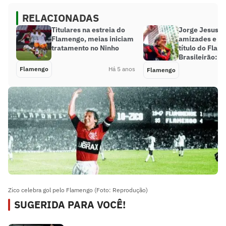
RELACIONADAS
Titulares na estreia do
Jorge Jesus ci
Flamengo, meias iniciam
amizades e 
tratamento no Ninho
título do Flam
Brasileirão: ‘F
Flamengo
Há 5 anos
Flamengo
Zico celebra gol pelo Flamengo (Foto: Reprodução)
SUGERIDA PARA VOCÊ!