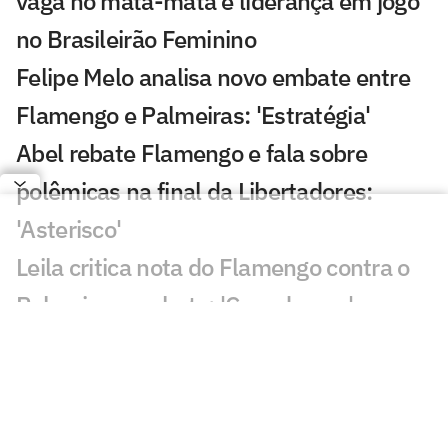
vaga no mata-mata e liderança em jogo
no Brasileirão Feminino
Felipe Melo analisa novo embate entre
Flamengo e Palmeiras: 'Estratégia'
Abel rebate Flamengo e fala sobre
polêmicas na final da Libertadores:
'Asterisco'
Leila critica nota do Flamengo contra o
Palmeiras e rebate: 'Cara de pau'
Fala de Leila Pereira, do Palmeiras,
sobre o Flamengo viraliza: 'Piada'
Alvo do Flamengo, Almada já disse