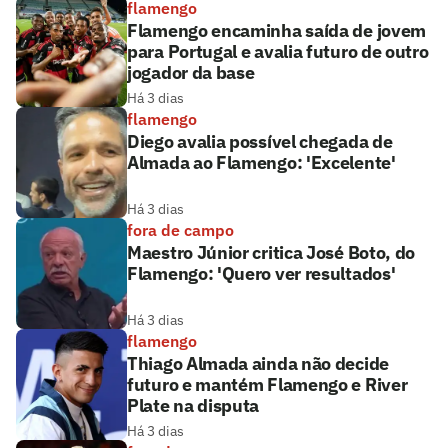
flamengo
Flamengo encaminha saída de jovem
para Portugal e avalia futuro de outro
jogador da base
Há 3 dias
flamengo
Diego avalia possível chegada de
Almada ao Flamengo: 'Excelente'
Há 3 dias
fora de campo
Maestro Júnior critica José Boto, do
Flamengo: 'Quero ver resultados'
Há 3 dias
flamengo
Thiago Almada ainda não decide
futuro e mantém Flamengo e River
Plate na disputa
Há 3 dias