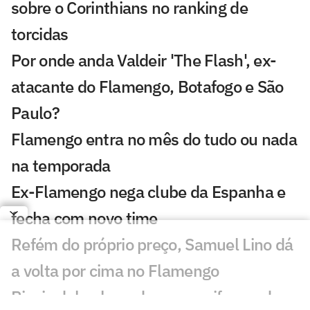
sobre o Corinthians no ranking de
torcidas
Por onde anda Valdeir 'The Flash', ex-
atacante do Flamengo, Botafogo e São
Paulo?
Flamengo entra no mês do tudo ou nada
na temporada
Ex-Flamengo nega clube da Espanha e
fecha com novo time
Refém do próprio preço, Samuel Lino dá
a volta por cima no Flamengo
Rivais debocham de novo uniforme do