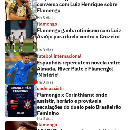
conversa com Luiz Henrique sobre
Flamengo
Há 3 dias
flamengo
Flamengo ganha otimismo com Luiz
Araújo para duelo contra o Cruzeiro
Há 3 dias
futebol internacional
Espanhóis repercutem novela entre
Almada, River Plate e Flamengo:
'Mistério'
Há 3 dias
onde assistir
Flamengo x Corinthians: onde
assistir, horário e prováveis
escalações do duelo pelo Brasileirão
Feminino
Há 3 dias
flamengo