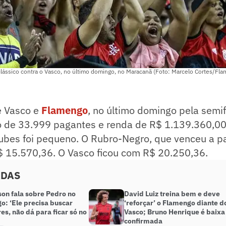
clássico contra o Vasco, no último domingo, no Maracanã (Foto: Marcelo Cortes/Fl
e Vasco e
Flamengo
, no último domingo pela semif
o de 33.999 pagantes e renda de R$ 1.139.360,00
lubes foi pequeno. O Rubro-Negro, que venceu a pa
R$ 15.570,36. O Vasco ficou com R$ 20.250,36.
ADAS
son fala sobre Pedro no
David Luiz treina bem e deve
o: ‘Ele precisa buscar
‘reforçar’ o Flamengo diante d
es, não dá para ficar só no
Vasco; Bruno Henrique é baixa
confirmada