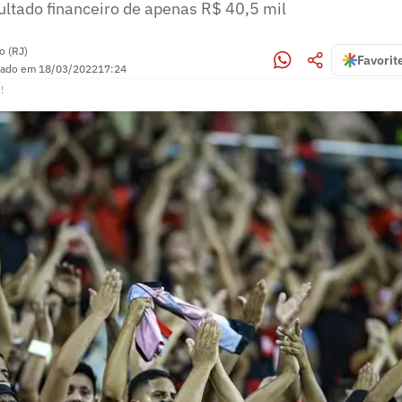
ultado financeiro de apenas R$ 40,5 mil
o (RJ)
Favorit
zado em
18/03/2022
17:24
!