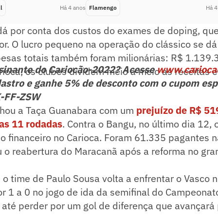
l
Há 4 anos
Flamengo
Há 4
dá por conta dos custos do exames de doping, que
r. O lucro pequeno na operação do clássico se dá 
pesas totais também foram milionárias: R$ 1.139.
ssinante do Cariocão-2022? Acesse
www.carioca
rioca, os clubes dividem meio a meio as receitas 
astro e ganhe 5% de desconto com o cupom esp
K-FF-ZSW
chou a Taça Guanabara com um
prejuízo de R$ 5
as 11 rodadas
. Contra o Bangu, no último dia 12, 
o financeiro no Carioca. Foram 61.335 pagantes n
u o reabertura do Maracanã após a reforma no gr
o time de Paulo Sousa volta a enfrentar o Vasco 
or 1 a 0 no jogo de ida da semifinal do Campeonato
té perder por um gol de diferença que avançará p