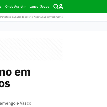
s
Onde Assistir
Lance! Jogos
Ministério da Fazenda adverte: Aposta não é investimento
eno em
os
Flamengo e Vasco