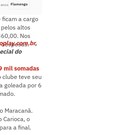
Flamengo
Há 4 anos
 anos
 ficam a cargo
pelos altos
360,00. Nos
oplay.com.br
,
e despesas.
ecial do
19 mil somadas
o clube teve seu
a goleada por 6
amado.
no Maracanã.
 Carioca, o
ara a final.