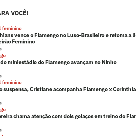
RA VOCÊ!
l feminino
hians vence o Flamengo no Luso-Brasileiro e retoma a l
eirão Feminino
s
ngo
 do miniestádio do Flamengo avançam no Ninho
s
l feminino
 suspensa, Cristiane acompanha Flamengo x Corinthi
s
ngo
reira chama atenção com dois golaços em treino do Fla
s