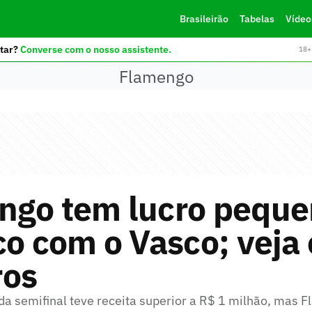
Brasileirão
Tabelas
Vídeo
tar?
Converse com o nosso assistente.
18+ 
Flamengo
ngo tem lucro pequ
co com o Vasco; veja 
os
 da semifinal teve receita superior a R$ 1 milhão, mas 