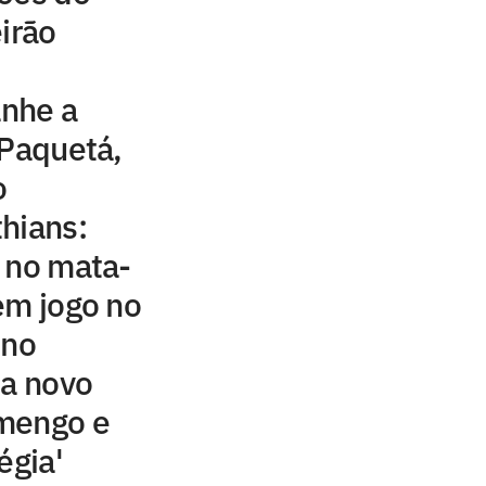
irão
nhe a
 Paquetá,
o
hians:
 no mata-
em jogo no
ino
sa novo
mengo e
égia'