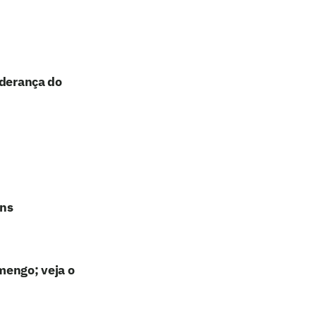
iderança do
ans
mengo; veja o