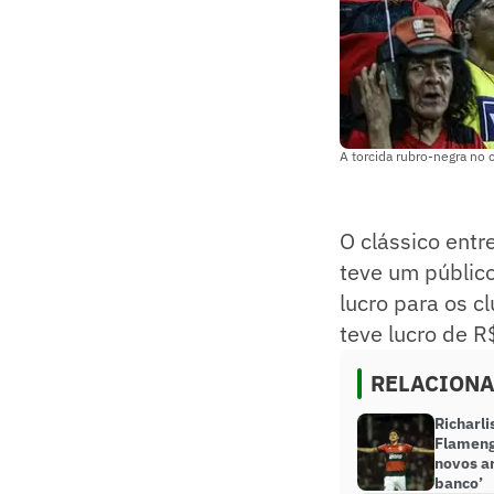
A torcida rubro-negra no 
O clássico entr
teve um públic
lucro para os c
teve lucro de 
RELACION
Richarli
Flameng
novos ar
banco’