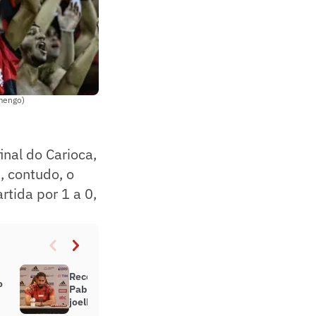
amengo)
inal do Carioca,
, contudo, o
rtida por 1 a 0,
Recém-contratado pelo Flamengo,
o
Pablo sofre lesão no ligamento do
joelho direito em treino