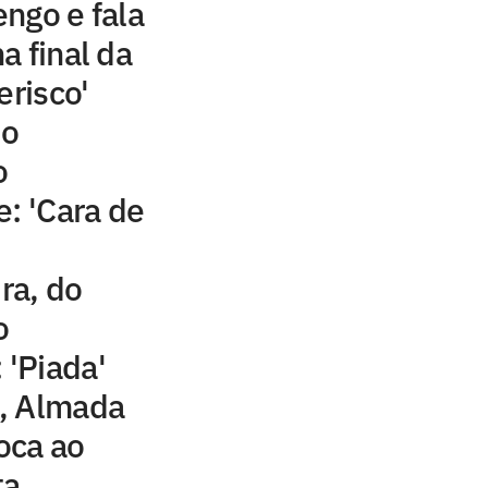
ngo e fala
a final da
erisco'
do
o
e: 'Cara de
ira, do
o
 'Piada'
, Almada
Boca ao
ta