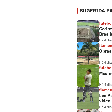
SUGERIDA PA
futebo
Corint
Brasil
Há 4 dia
flame
Obras
Há 4 dia
futebo
Mesmo
Há 4 dia
flame
Léo Pe
vídeo
Há 4 dia