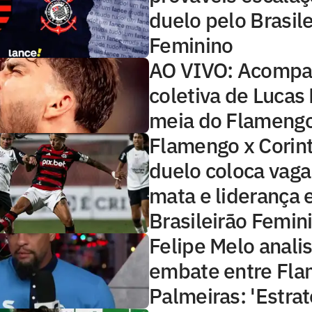
duelo pelo Brasile
Feminino
AO VIVO: Acompa
coletiva de Lucas
meia do Flameng
Flamengo x Corint
duelo coloca vaga
mata e liderança 
Brasileirão Femin
Felipe Melo anali
embate entre Fla
Palmeiras: 'Estrat