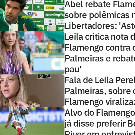
Abel rebate Flame
sobre polêmicas n
Libertadores: 'Ast
Leila critica nota 
Flamengo contra 
Palmeiras e rebat
pau'
Fala de Leila Pere
Palmeiras, sobre 
Flamengo viraliza:
Alvo do Flamengo
já disse preferir 
River em entrevis