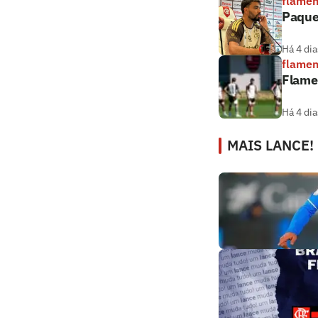
flame
Paque
Há 4 dia
flame
Flamen
Há 4 dia
MAIS LANCE!