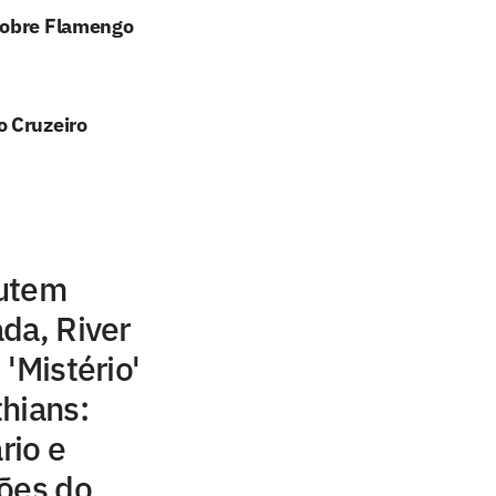
sobre Flamengo
o Cruzeiro
cutem
da, River
'Mistério'
hians:
rio e
ções do