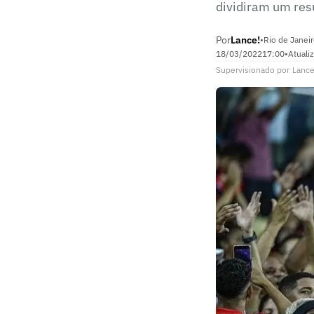
dividiram um res
Por
Lance!
•
Rio de Janeir
18/03/2022
17:00
•
Atuali
Supervisionado
por
Lance