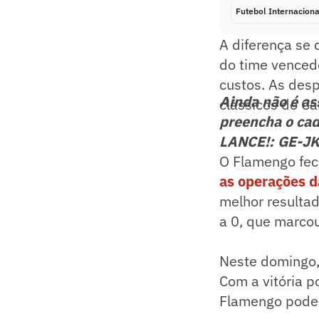
Futebol Internaciona
A diferença se 
do time vencedo
custos. As des
Ainda não é a
clássicos do Ca
preencha o cad
LANCE!: GE-J
O Flamengo fe
as operações d
melhor resultad
a 0, que marco
Neste domingo, 
Com a vitória p
Flamengo pode a