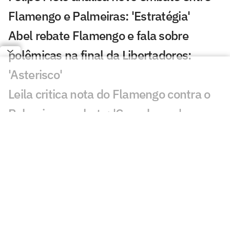
Flamengo e Palmeiras: 'Estratégia'
Abel rebate Flamengo e fala sobre
polêmicas na final da Libertadores:
'Asterisco'
Leila critica nota do Flamengo contra o
Palmeiras e rebate: 'Cara de pau'
Fala de Leila Pereira, do Palmeiras,
sobre o Flamengo viraliza: 'Piada'
Alvo do Flamengo, Almada já disse
preferir Boca ao River em entrevista
Balanço do Flamengo revela déficit e