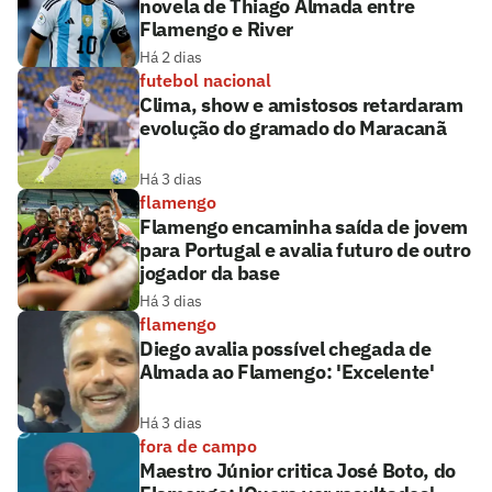
novela de Thiago Almada entre
Flamengo e River
Há 2 dias
futebol nacional
Clima, show e amistosos retardaram
evolução do gramado do Maracanã
Há 3 dias
flamengo
Flamengo encaminha saída de jovem
para Portugal e avalia futuro de outro
jogador da base
Há 3 dias
flamengo
Diego avalia possível chegada de
Almada ao Flamengo: 'Excelente'
Há 3 dias
fora de campo
Maestro Júnior critica José Boto, do