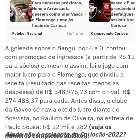
Com números próximos,
Vasco x Flame
Nene e Arrascaeta
prováveis tim
querem comandar Vasco
desfalques e 
e Flamengo rumo às
assistir à semi
finais do Carioca
Carioca
Futebol Nacional
Há 4 anos
Campeonato Carioca
A goleada sobre o Bangu, por 6 a 0, contou
com promoção de ingressos (a partir de R$ 12
para sócios) e, mesmo assim, foi o jogo com
maior lucro para o Flamengo, que dividiu a
receita (resultado das receitas menos as
despesas) de R$ 548.976,73 com o rival: R$
274.488,37 para cada. Antes disso, o clube
da Gávea só havia obtido lucro diante do
Boavista, no Raulino de Oliveira, na estreia de
Paulo Sousa: R$ 22 mil e 282
(veja os
Ainda não é assinante do Cariocão-2022?
números completos abaixo!)
.