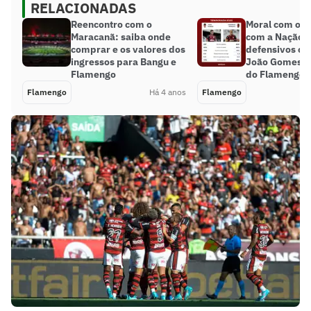
RELACIONADAS
Reencontro com o
Moral com o té
Maracanã: saiba onde
com a Nação:
comprar e os valores dos
defensivos c
ingressos para Bangu e
João Gomes a s
Flamengo
do Flamengo
Flamengo
Há 4 anos
Flamengo