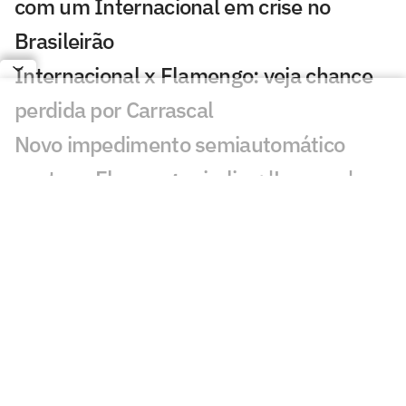
com um Internacional em crise no
Brasileirão
Internacional x Flamengo: veja chance
perdida por Carrascal
Novo impedimento semiautomático
contra o Flamengo viraliza: 'Loucura'
Gol perdido em Internacional x
Flamengo repercute: 'Jogou no lixo'
Matheus Cunha vira assunto em
Internacional x Flamengo: 'Não
defendia'
Veja gols em Internacional x Flamengo: