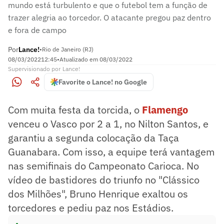
mundo está turbulento e que o futebol tem a função de
trazer alegria ao torcedor. O atacante pregou paz dentro
e fora de campo
Por
Lance!
•
Rio de Janeiro (RJ)
08/03/2022
12:45
•
Atualizado em
08/03/2022
Supervisionado
por
Lance!
Favorite o Lance! no Google
Com muita festa da torcida, o
Flamengo
venceu o Vasco por 2 a 1, no Nilton Santos, e
garantiu a segunda colocação da Taça
Guanabara. Com isso, a equipe terá vantagem
nas semifinais do Campeonato Carioca. No
vídeo de bastidores do triunfo no "Clássico
dos Milhões", Bruno Henrique exaltou os
torcedores e pediu paz nos Estádios.