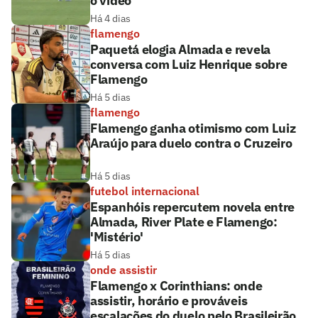
o vídeo
Há 4 dias
flamengo
Paquetá elogia Almada e revela
conversa com Luiz Henrique sobre
Flamengo
Há 5 dias
flamengo
Flamengo ganha otimismo com Luiz
Araújo para duelo contra o Cruzeiro
Há 5 dias
futebol internacional
Espanhóis repercutem novela entre
Almada, River Plate e Flamengo:
'Mistério'
Há 5 dias
onde assistir
Flamengo x Corinthians: onde
assistir, horário e prováveis
escalações do duelo pelo Brasileirão