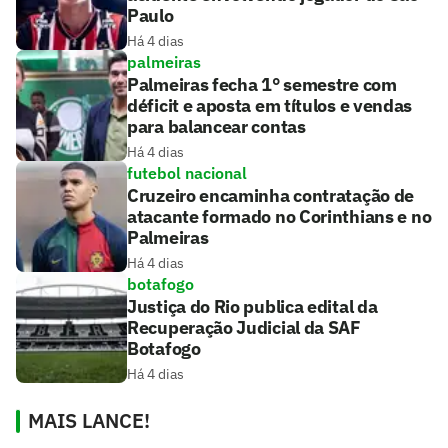
Paulo
Há 4 dias
palmeiras
Palmeiras fecha 1° semestre com
déficit e aposta em títulos e vendas
para balancear contas
Há 4 dias
futebol nacional
Cruzeiro encaminha contratação de
atacante formado no Corinthians e no
Palmeiras
Há 4 dias
botafogo
Justiça do Rio publica edital da
Recuperação Judicial da SAF
Botafogo
Há 4 dias
MAIS LANCE!