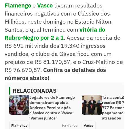
Flamengo
e
Vasco
tiveram resultados
financeiros negativos com o Clássico dos
Milhões, neste domingo no Estádio Nilton
Santos, o qual terminou com
vitória do
Rubro-Negro por 2 a 1
. Apesar da receita de
R$ 691 mil vinda dos 19.340 ingressos
vendidos, o clube da Gávea ficou com um
prejuízo de R$ 81.170,87, e o Cruz-Maltino de
R$ 76.670,87.
Confira os detalhes dos
números abaixo!
RELACIONADAS
Jogadores do Flamengo
Tá na conta! V
demonstram apoio a
recebe R$ 70 
Andreas Pereira após
777 Partners e
clássico contra o Vasco:
pagamentos 
‘Vamos juntos’
atrasados
Flamengo
Há 4 anos
Vasco