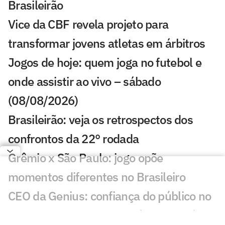
Brasileirão
Vice da CBF revela projeto para
transformar jovens atletas em árbitros
Jogos de hoje: quem joga no futebol e
onde assistir ao vivo – sábado
(08/08/2026)
Brasileirão: veja os retrospectos dos
confrontos da 22° rodada
Grêmio x São Paulo: jogo opõe
momentos diferentes no Brasileiro
CEO da Genius: confiança do público no
impedimento semiautomático levará