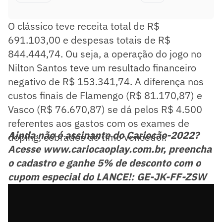
O clássico teve receita total de R$
691.103,00 e despesas totais de R$
844.444,74. Ou seja, a operação do jogo no
Nilton Santos teve um resultado financeiro
negativo de R$ 153.341,74. A diferença nos
custos finais de Flamengo (R$ 81.170,87) e
Vasco (R$ 76.670,87) se dá pelos R$ 4.500
referentes aos gastos com os exames de
Ainda não é assinante do Cariocão-2022?
doping, cobrados do time vencedor.
Acesse www.cariocaoplay.com.br, preencha
o cadastro e ganhe 5% de desconto com o
cupom especial do LANCE!: GE-JK-FF-ZSW