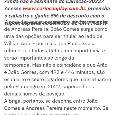
Ainda não é assinante do Cariocão-2022?
Acesse
www.cariocaoplay.com.br
, preencha
o cadastro e ganhe 5% de desconto com o
Diante dos questionamentos ao desempenho
cupom especial do LANCE!: GE-JK-FF-ZSW
de Andreas Pereira, João Gomes surge como
uma das opções para ser titular ao lado de
Willian Arão - por mais que Paulo Sousa
reforce que todos atletas têm importância e
serão importantes ao longo da
temporada. Mas não é coincidência que Arão
e João Gomes, com 492 e 446 minutos, são
os quarto e sexto jogadores que mais atuaram
pelo Flamengo em 2022, superando os
demais nomes da posição.
A briga, portanto, se desenha entre João
Gomes e Andreas Pereira neste momento. Se