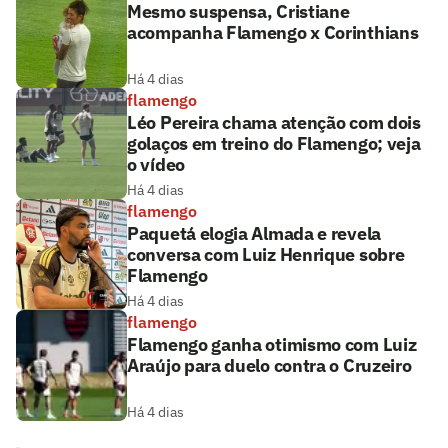
Mesmo suspensa, Cristiane
acompanha Flamengo x Corinthians
Há 4 dias
flamengo
Léo Pereira chama atenção com dois
golaços em treino do Flamengo; veja
o vídeo
Há 4 dias
flamengo
Paquetá elogia Almada e revela
conversa com Luiz Henrique sobre
Flamengo
Há 4 dias
flamengo
Flamengo ganha otimismo com Luiz
Araújo para duelo contra o Cruzeiro
Há 4 dias