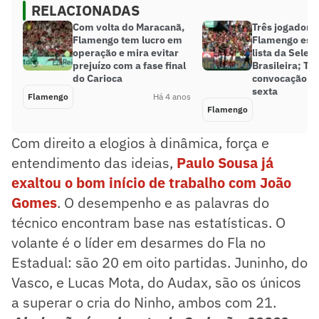
RELACIONADAS
Com volta do Maracanã,
Três jogadore
Flamengo tem lucro em
Flamengo estã
operação e mira evitar
lista da Seleç
prejuízo com a fase final
Brasileira; Tit
do Carioca
convocação n
sexta
Flamengo
Há 4 anos
Flamengo
Com direito a elogios à dinâmica, força e
entendimento das ideias,
Paulo Sousa já
exaltou o bom início de trabalho com João
Gomes
. O desempenho e as palavras do
técnico encontram base nas estatísticas. O
volante é o líder em desarmes do Fla no
Estadual: são 20 em oito partidas. Juninho, do
Vasco, e Lucas Mota, do Audax, são os únicos
a superar o cria do Ninho, ambos com 21.