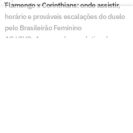
Flamengo x Corinthians: onde assistir,
horário e prováveis escalações do duelo
pelo Brasileirão Feminino
AO VIVO: Acompanhe a coletiva de
Lucas Paquetá, meia do Flamengo
Flamengo x Corinthians: duelo coloca
vaga no mata-mata e liderança em jogo
no Brasileirão Feminino
Felipe Melo analisa novo embate entre
Flamengo e Palmeiras: 'Estratégia'
Abel rebate Flamengo e fala sobre
polêmicas na final da Libertadores: