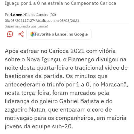
Iguaçu por 1 a 0 na estreia no Campeonato Carioca
Por
Lance!
•
Rio de Janeiro (RJ)
03/03/2021
17:27
•
Atualizado em
03/03/2021
Supervisionado
por
Lance!
Favorite o Lance! no Google
Após estrear no Carioca 2021 com vitória
sobre o Nova Iguaçu, o Flamengo divulgou na
noite desta quarta-feira o tradicional vídeo de
bastidores da partida. Os minutos que
antecederam o triunfo por 1 a 0, no Maracanã,
nesta terça-feira, foram marcados pela
liderança do goleiro Gabriel Batista e do
zagueiro Natan, que entoaram o coro de
motivação para os companheiros, em maioria
jovens da equipe sub-20.