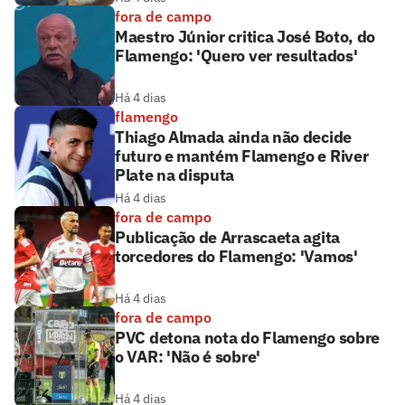
fora de campo
Maestro Júnior critica José Boto, do
Flamengo: 'Quero ver resultados'
Há 4 dias
flamengo
Thiago Almada ainda não decide
futuro e mantém Flamengo e River
Plate na disputa
Há 4 dias
fora de campo
Publicação de Arrascaeta agita
torcedores do Flamengo: 'Vamos'
Há 4 dias
fora de campo
PVC detona nota do Flamengo sobre
o VAR: 'Não é sobre'
Há 4 dias