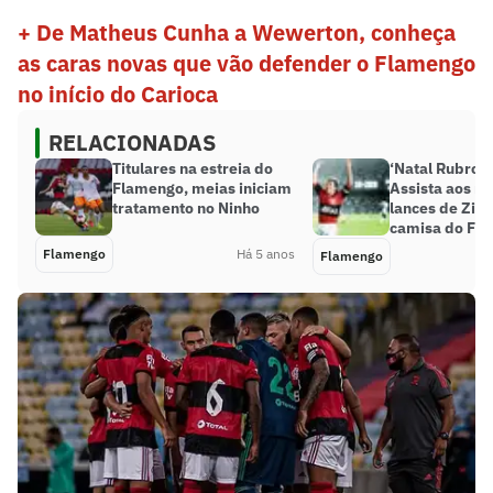
+ De Matheus Cunha a Wewerton, conheça
as caras novas que vão defender o Flamengo
no início do Carioca
RELACIONADAS
Titulares na estreia do
‘Natal Rubro-
Flamengo, meias iniciam
Assista aos m
tratamento no Ninho
lances de Zic
camisa do Fl
Flamengo
Há 5 anos
Flamengo