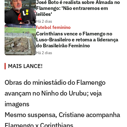
José Boto é realista sobre Almada no
Flamengo: 'Não entraremos em
leilões'
Há 2 dias
futebol feminino
Corinthians vence o Flamengo no
Luso-Brasileiro e retoma a liderança
do Brasileirão Feminino
Há 2 dias
MAIS LANCE!
Obras do miniestádio do Flamengo
avançam no Ninho do Urubu; veja
imagens
Mesmo suspensa, Cristiane acompanha
Flamengo x Corinthians