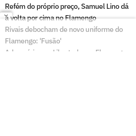
Refém do próprio preço, Samuel Lino dá
a volta por cima no Flamengo
Rivais debocham de novo uniforme do
Flamengo: 'Fusão'
Adversários na Libertadores, Flamengo
x Cruzeiro tem recorte de 'freguesia'
Supercomputador aponta melhor time
do Brasileirão como 37º do mundo; veja
ranking
Flamengo lança nova camisa; confira o
Manto 3
A régua que Leonardo Jardim herdou no