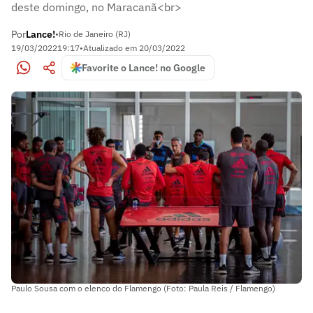
deste domingo, no Maracanã<br>
Por
Lance!
•
Rio de Janeiro (RJ)
19/03/2022
19:17
•
Atualizado em
20/03/2022
Favorite o Lance! no Google
Paulo Sousa com o elenco do Flamengo (Foto: Paula Reis / Flamengo)