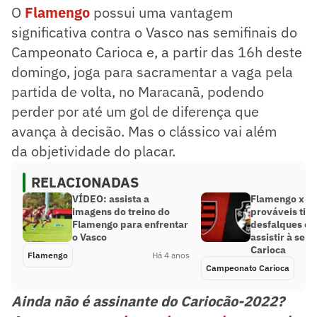
O
Flamengo
possui uma vantagem
significativa contra o Vasco nas semifinais do
Campeonato Carioca e, a partir das 16h deste
domingo, joga para sacramentar a vaga pela
partida de volta, no Maracanã, podendo
perder por até um gol de diferença que
avança à decisão. Mas o clássico vai além
da objetividade do placar.
RELACIONADAS
VÍDEO: assista a
Flamengo x Va
imagens do treino do
prováveis tim
Flamengo para enfrentar
desfalques e 
o Vasco
assistir à semi
Carioca
Flamengo
Há 4 anos
Campeonato Carioca
Ainda não é assinante do Cariocão-2022?