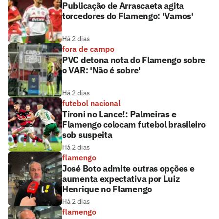
Publicação de Arrascaeta agita
torcedores do Flamengo: 'Vamos'
Há 2 dias
fora de campo
PVC detona nota do Flamengo sobre
o VAR: 'Não é sobre'
Há 2 dias
futebol nacional
Tironi no Lance!: Palmeiras e
Flamengo colocam futebol brasileiro
sob suspeita
Há 2 dias
flamengo
José Boto admite outras opções e
aumenta expectativa por Luiz
Henrique no Flamengo
Há 2 dias
flamengo