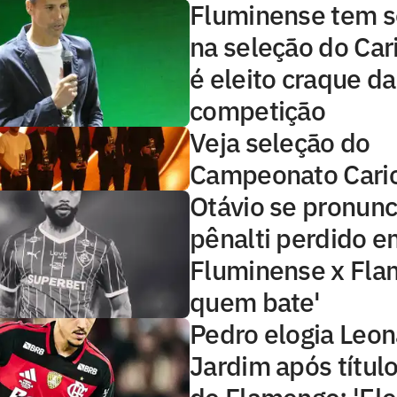
Fluminense tem s
na seleção do Car
é eleito craque da
competição
Veja seleção do
Campeonato Cari
Otávio se pronunc
pênalti perdido e
Fluminense x Fla
quem bate'
Pedro elogia Leo
Jardim após título