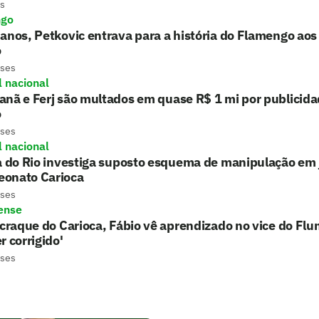
s
ngo
anos, Petkovic entrava para a história do Flamengo aos
o
eses
l nacional
anã e Ferj são multados em quase R$ 1 mi por publicid
o
eses
l nacional
a do Rio investiga suposto esquema de manipulação em 
onato Carioca
eses
ense
 craque do Carioca, Fábio vê aprendizado no vice do Fl
r corrigido'
eses