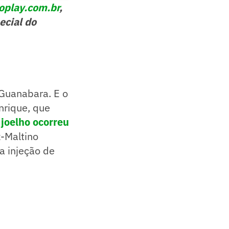
oplay.com.br
,
ecial do
Guanabara. E o
nrique, que
 joelho ocorreu
z-Maltino
a injeção de