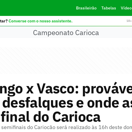
Brasileirão
Tabelas
Vídeo
tar?
Converse com o nosso assistente.
18+ 
Campeonato Carioca
ngo x Vasco: prováve
 desfalques e onde as
final do Carioca
s semifinais do Cariocão será realizado às 16h deste d