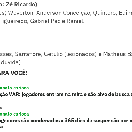
: Zé Ricardo)
s; Weverton, Anderson Conceição, Quintero, Edima
Figueiredo, Gabriel Pec e Raniel.
isses, Sarrafiore, Getúlio (lesionados) e Matheus 
- dúvida)
RA VOCÊ!
nato carioca
ão VAR: jogadores entram na mira e são alvo de busca da
s
nato carioca
jogadores são condenados a 365 dias de suspensão por 
ca