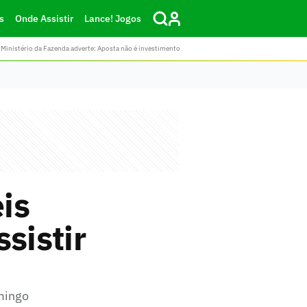
s
Onde Assistir
Lance! Jogos
Ministério da Fazenda adverte: Aposta não é investimento
is
sistir
omingo