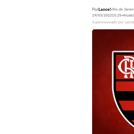
Por
Lance!
•
Rio de Janeir
19/03/2022
15:25
•
Atuali
Supervisionado
por
Lance