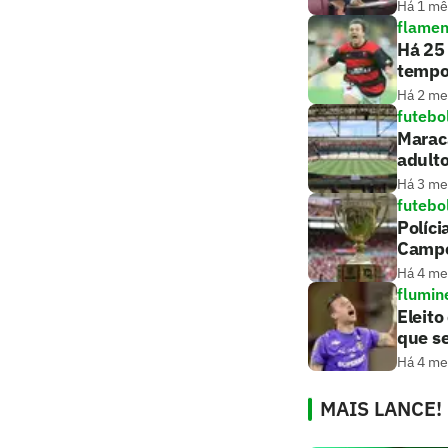
Há 1 mê
flame
Há 25 
temp
Há 2 m
futebo
Marac
adult
Há 3 m
futebo
Políci
Campe
Há 4 m
flumin
Eleito
que se
Há 4 m
MAIS LANCE!