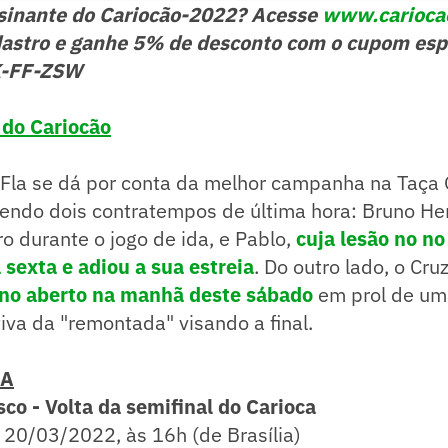
ssinante do Cariocão-2022? Acesse
www.carioca
astro e ganhe 5% de desconto com o cupom esp
K-FF-ZSW
 do Cariocão
Fla se dá por conta da melhor campanha na Taça 
tendo dois contratempos de última hora: Bruno He
o durante o jogo de ida, e Pablo,
cuja lesão no no
 sexta e adiou a sua estreia
. Do outro lado, o Cru
ino aberto na manhã deste sábado
em prol de um
iva da "remontada" visando a final.
CA
co - Volta da semifinal do Carioca
:
20/03/2022, às 16h (de Brasília)