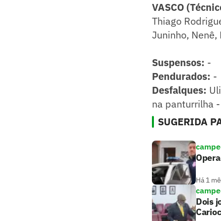
VASCO (Técnico
Thiago Rodrigue
Juninho, Nenê, 
Suspensos:
-
​Pendurados:
-
​Desfalques:
Ul
na panturrilha 
SUGERIDA PA
campeo
Operaç
Há 1 mê
campeo
Dois 
Cario