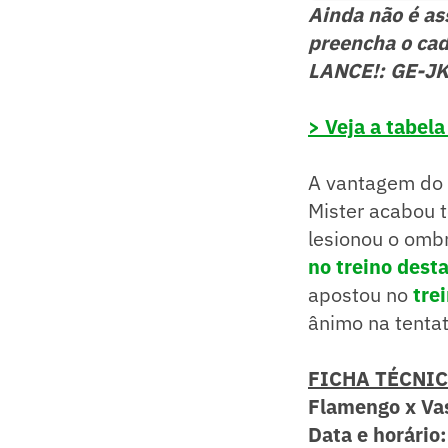
Ainda não é a
preencha o cad
LANCE!: GE-J
> Veja a tabela
A vantagem do 
Mister acabou 
lesionou o ombr
no treino desta
apostou no
tre
ânimo na tentat
FICHA TÉCNI
Flamengo x Vas
Data e horário