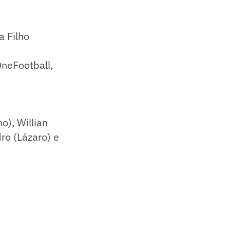
a Filho
OneFootball,
o), Willian
ro (Lázaro) e