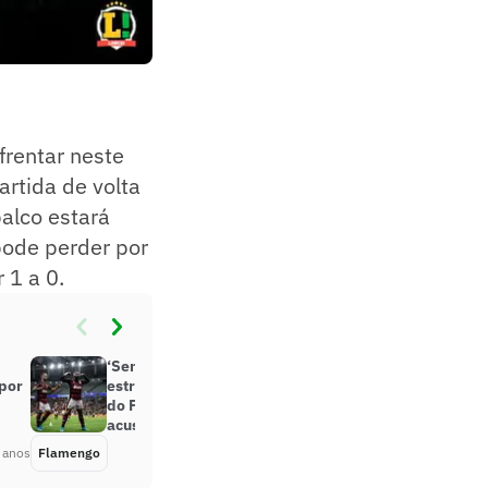
frentar neste
artida de volta
alco estará
pode perder por
 1 a 0.
‘Semana de clássico coisas
por
estranhas surgem’, diz dirigente
do Flamengo ao falar sobre
acusação contra Gabigol
 anos
Flamengo
Há 4 anos