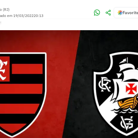
o (RJ)
Favorit
zado em
19/03/2022
20:13
!