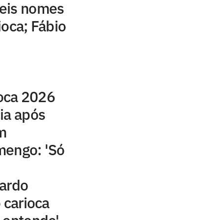
eis nomes
ioca; Fábio
oca 2026
ia após
m
mengo: 'Só
nardo
 carioca