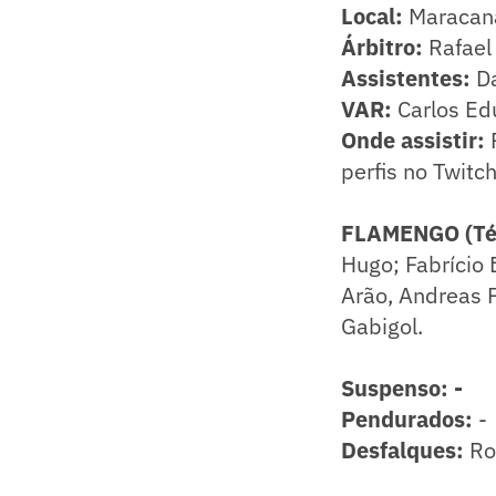
Local:
Maracanã
Árbitro:
Rafael
Assistentes:
Da
VAR:
Carlos Ed
Onde assistir:
R
perfis no Twit
FLAMENGO (Téc
Hugo; Fabrício B
Arão, Andreas P
Gabigol.
Suspenso: -
​Pendurados:
-
​Desfalques:
Rod