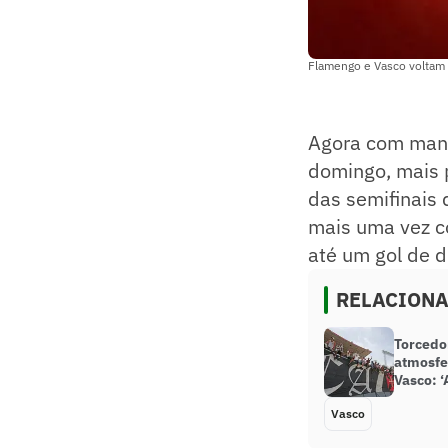
Flamengo e Vasco voltam a
Agora com man
domingo, mais p
das semifinais
mais uma vez c
até um gol de d
RELACION
Torcedo
atmosfe
Vasco: ‘
Vasco