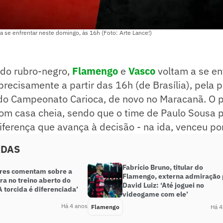
 se enfrentar neste domingo, às 16h (Foto: Arte Lance!)
do rubro-negro,
Flamengo
e
Vasco
voltam a se en
recisamente a partir das 16h (de Brasília), pela p
 do Campeonato Carioca, de novo no Maracanã. O p
om casa cheia, sendo que o time de Paulo Sousa 
iferença que avança à decisão - na ida, venceu por
ADAS
Fabrício Bruno, titular do
res comentam sobre a
Flamengo, externa admiração 
ra no treino aberto do
David Luiz: ‘Até joguei no
A torcida é diferenciada’
videogame com ele’
Há 4 anos
Flamengo
Há 4