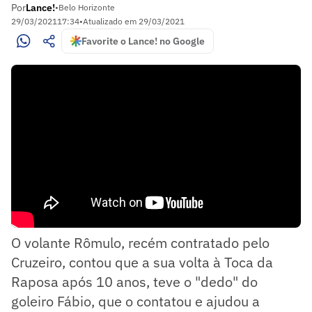
Por
Lance!
•
Belo Horizonte
29/03/2021
17:34
•
Atualizado em
29/03/2021
Favorite o Lance! no Google
O volante Rômulo, recém contratado pelo
Cruzeiro, contou que a sua volta à Toca da
Raposa após 10 anos, teve o "dedo" do
goleiro Fábio, que o contatou e ajudou a