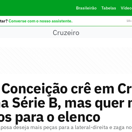
Brasileirão
Tabelas
Vídeo
tar?
Converse com o nosso assistente.
18+ 
Cruzeiro
 Conceição crê em Cr
na Série B, mas quer
os para o elenco
posa deseja mais peças para a lateral-direita e zaga n