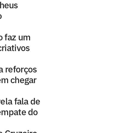
heus
o
o faz um
riativos
a reforços
em chegar
ela fala de
 empate do