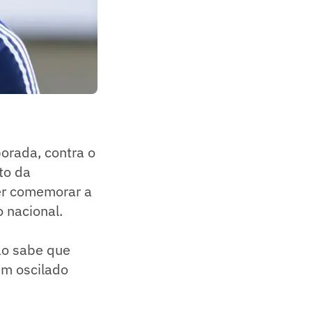
porada, contra o
to da
er comemorar a
 nacional.
ão sabe que
em oscilado