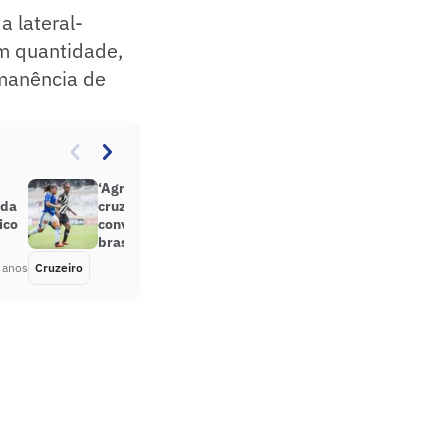
a lateral-
em quantidade,
rmanência de
‘Agradeço principalmente ao
ada
cruzeiro’, diz Vanessinha após
ico
convocação para a seleção
brasileira
 anos
Cruzeiro
Há 5 anos