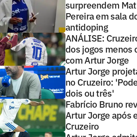
surpreendem Mat
Pereira em sala d
antidoping
ANÁLISE: Cruzeir
dos jogos menos c
com Artur Jorge
Artur Jorge projet
no Cruzeiro: 'Pod
dois ou três'
Fabrício Bruno rev
Artur Jorge após
Cruzeiro