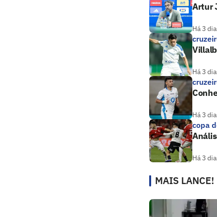
Artur 
Há 3 dia
cruzei
Villal
Há 3 dia
cruzei
Conheç
Há 3 dia
copa d
Anális
Há 3 dia
MAIS LANCE!