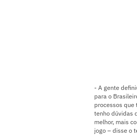
- A gente defin
para o Brasilei
processos que t
tenho dúvidas q
melhor, mais co
jogo – disse o t