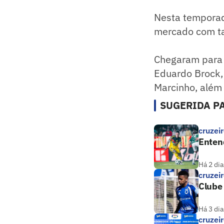
Nesta temporada
mercado com ta
Chegaram para o
Eduardo Brock,
Marcinho, além
SUGERIDA PA
cruzei
Entend
Há 2 dia
cruzei
Clube 
Há 3 dia
cruzei