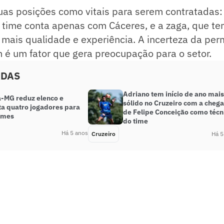
as posições como vitais para serem contratadas: 
 o time conta apenas com Cáceres, e a zaga, que t
 mais qualidade e experiência. A incerteza da pe
é um fator que gera preocupação para o setor.
ADAS
Adriano tem início de ano mais
-MG reduz elenco e
sólido no Cruzeiro com a cheg
a quatro jogadores para
de Felipe Conceição como técn
times
do time
Há 5 anos
Cruzeiro
Há 5