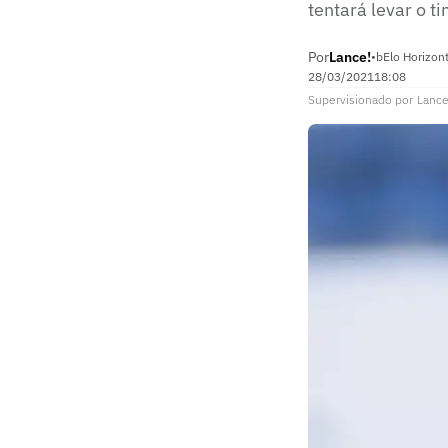
tentará levar o ti
Por
Lance!
•
bElo Horizon
28/03/2021
18:08
Supervisionado
por
Lance