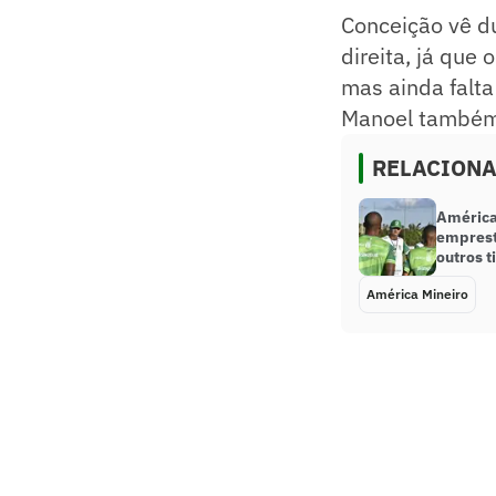
Conceição vê du
direita, já que
mas ainda falta
Manoel também 
RELACION
América
emprest
outros 
América Mineiro