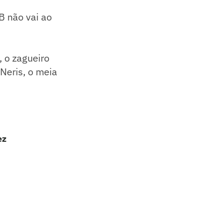
B não vai ao
 o zagueiro
Neris, o meia
ez