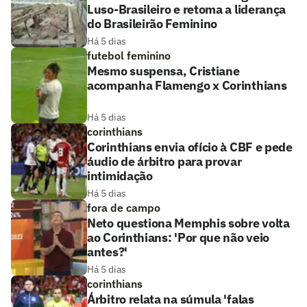
Luso-Brasileiro e retoma a liderança
do Brasileirão Feminino
Há 5 dias
futebol feminino
Mesmo suspensa, Cristiane
acompanha Flamengo x Corinthians
Há 5 dias
corinthians
Corinthians envia ofício à CBF e pede
áudio de árbitro para provar
intimidação
Há 5 dias
fora de campo
Neto questiona Memphis sobre volta
ao Corinthians: 'Por que não veio
antes?'
Há 5 dias
corinthians
Árbitro relata na súmula 'falas