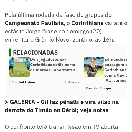
Pela última rodada da fase de grupos do
Campeonato Paulista
, o
Corinthians
vai até o
estádio Jorge Biase no domingo (20),
enfrentar o Grêmio Novorizontino, às 16h.
RELACIONADAS
Dois jogadores ex-
Edmundo rel
Corinthians estão perto
passagem por
de marcas importantes
Corinthians e 
com a Gaviões 
‘F…, vamos ap
Futebol Latino
Há 4 anos
Fora de Campo
> GALERIA - Gil faz pênalti e vira vilão na
derrota do Timão no Dérbi; veja notas
O confronto terá transmissão em TV aberta