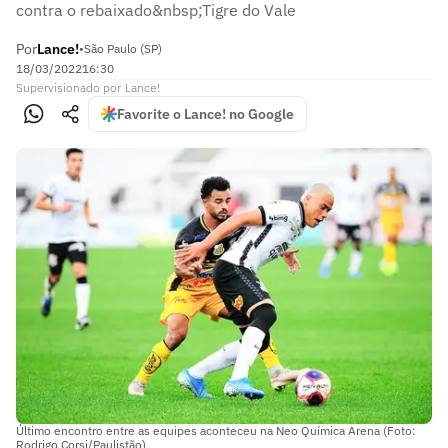
contra o rebaixado&nbsp;Tigre do Vale
Por
Lance!
•
São Paulo (SP)
18/03/2022
16:30
Supervisionado
por
Lance!
Favorite o Lance! no Google
Último encontro entre as equipes aconteceu na Neo Química Arena (Foto:
Rodrigo Corsi/Paulistão)