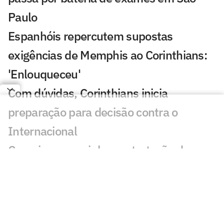
Paulo
Espanhóis repercutem supostas
exigências de Memphis ao Corinthians:
'Enlouqueceu'
Com dúvidas, Corinthians inicia
preparação para decisão contra o
Internacional
Cruzeiro encaminha contratação de
atacante formado no Corinthians e no
Palmeiras
Classificados nas oitavas de final da