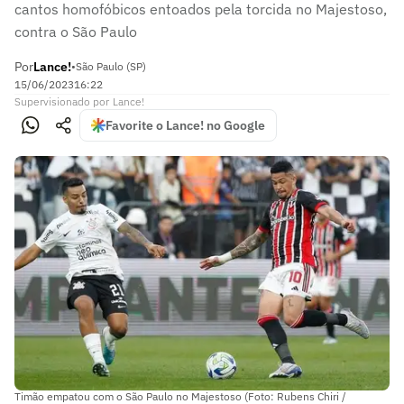
cantos homofóbicos entoados pela torcida no Majestoso,
contra o São Paulo
Por
Lance!
•
São Paulo (SP)
15/06/2023
16:22
Supervisionado
por
Lance!
Favorite o Lance! no Google
Timão empatou com o São Paulo no Majestoso (Foto: Rubens Chiri /