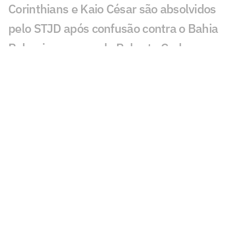
Corinthians e Kaio César são absolvidos
pelo STJD após confusão contra o Bahia
Palmeiras responde Roberto Carlos, que
pediu desculpas por jogar no Corinthians
Marcelo Paz reconhece problemas no
gramado da Neo Química Arena e
anuncia medidas
Lateral do Palmeiras explica polêmica
com pai e Corinthians
Ídolo do Corinthians detona gramado da
Neo Química: 'O fim'
Tironi no Lance!: Corinthians perde uma