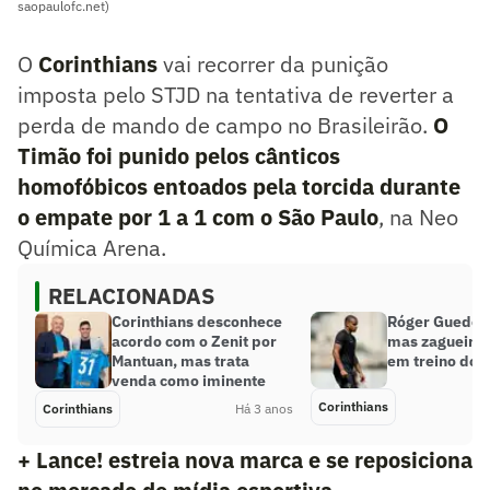
saopaulofc.net)
O
Corinthians
vai recorrer da punição
imposta pelo STJD na tentativa de reverter a
perda de mando de campo no Brasileirão.
O
Timão foi punido pelos cânticos
homofóbicos entoados pela torcida durante
o empate por 1 a 1 com o São Paulo
, na Neo
Química Arena.
RELACIONADAS
Corinthians desconhece
Róger Guedes 
acordo com o Zenit por
mas zagueiro 
Mantuan, mas trata
em treino do C
venda como iminente
Corinthians
Corinthians
Há 3 anos
+ Lance! estreia nova marca e se reposiciona