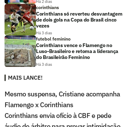
Há 2 dias
corinthians
Corinthians só reverteu desvantagem
de dois gols na Copa do Brasil cinco
vezes
Há 3 dias
futebol feminino
Corinthians vence o Flamengo no
Luso-Brasileiro e retoma a liderança
do Brasileirão Feminino
Há 3 dias
MAIS LANCE!
Mesmo suspensa, Cristiane acompanha
Flamengo x Corinthians
Corinthians envia ofício à CBF e pede
áudio de árbitro para provar intimidação