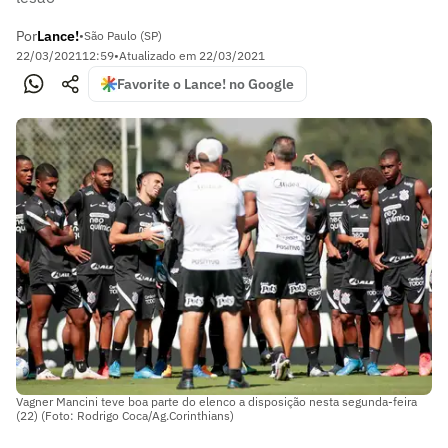
Por
Lance!
•
São Paulo (SP)
22/03/2021
12:59
•
Atualizado em
22/03/2021
Favorite o Lance! no Google
Vagner Mancini teve boa parte do elenco a disposição nesta segunda-feira
(22) (Foto: Rodrigo Coca/Ag.Corinthians)