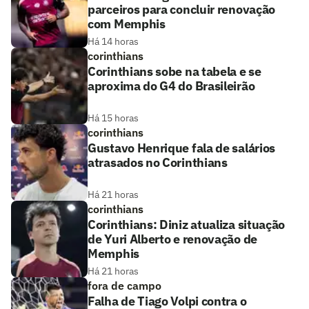
parceiros para concluir renovação
com Memphis
Há 14 horas
corinthians
Corinthians sobe na tabela e se
aproxima do G4 do Brasileirão
Há 15 horas
corinthians
Gustavo Henrique fala de salários
atrasados no Corinthians
Há 21 horas
corinthians
Corinthians: Diniz atualiza situação
de Yuri Alberto e renovação de
Memphis
Há 21 horas
fora de campo
Falha de Tiago Volpi contra o