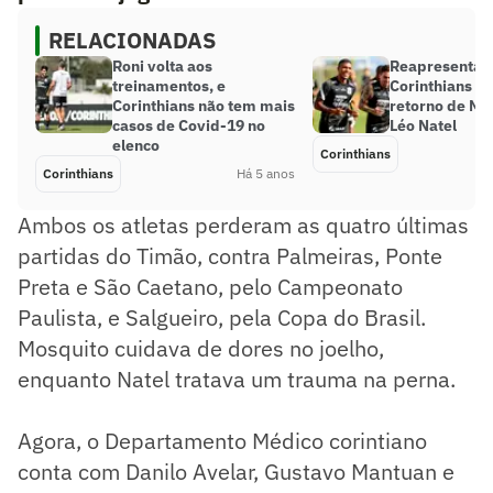
RELACIONADAS
Roni volta aos
Reapresentaç
treinamentos, e
Corinthians c
Corinthians não tem mais
retorno de Mo
casos de Covid-19 no
Léo Natel
elenco
Corinthians
Corinthians
Há 5 anos
Ambos os atletas perderam as quatro últimas
partidas do Timão, contra Palmeiras, Ponte
Preta e São Caetano, pelo Campeonato
Paulista, e Salgueiro, pela Copa do Brasil.
Mosquito cuidava de dores no joelho,
enquanto Natel tratava um trauma na perna.
Agora, o Departamento Médico corintiano
conta com Danilo Avelar, Gustavo Mantuan e