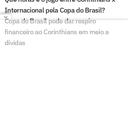
Internacional pela Copa do Brasil?
Copa do Brasil pode dar respiro
financeiro ao Corinthians em meio a
dívidas
Torcida do Corinthians reage à chegada
de Wesley ao Cruzeiro: 'Não foi'
Wesley acerta com o Cruzeiro após
interesse do Corinthians
Corinthians decide não liberar Dieguinho
para Seleção Brasileira Sub-20
Corinthians tem dois convocados para a