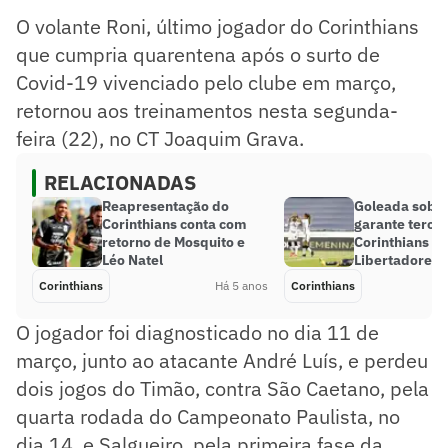
O volante Roni, último jogador do Corinthians
que cumpria quarentena após o surto de
Covid-19 vivenciado pelo clube em março,
retornou aos treinamentos nesta segunda-
feira (22), no CT Joaquim Grava.
RELACIONADAS
Reapresentação do
Goleada sobre 
Corinthians conta com
garante tercei
retorno de Mosquito e
Corinthians na
Léo Natel
Libertadores 
Corinthians
Há 5 anos
Corinthians
O jogador foi diagnosticado no dia 11 de
março, junto ao atacante André Luís, e perdeu
dois jogos do Timão, contra São Caetano, pela
quarta rodada do Campeonato Paulista, no
dia 14, e Salgueiro, pela primeira fase da