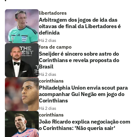
libertadores
Arbitragem dos jogos de ida das
oitavas de final da Libertadores é
definida
Há 2 dias
fora de campo
Sneijder é sincero sobre astro do
Corinthians e revela proposta do
Brasil
Há 2 dias
corinthians
Philadelphia Union envia scout para
acompanhar Gui Negão em jogo do
Corinthians
Há 2 dias
corinthians
João Ricardo explica negociação com
o Corinthians: 'Não queria sair'