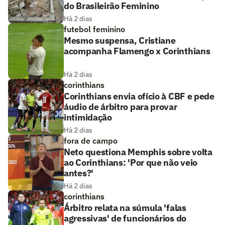
do Brasileirão Feminino
Há 2 dias
futebol feminino
Mesmo suspensa, Cristiane
acompanha Flamengo x Corinthians
Há 2 dias
corinthians
Corinthians envia ofício à CBF e pede
áudio de árbitro para provar
intimidação
Há 2 dias
fora de campo
Neto questiona Memphis sobre volta
ao Corinthians: 'Por que não veio
antes?'
Há 2 dias
corinthians
Árbitro relata na súmula 'falas
agressivas' de funcionários do