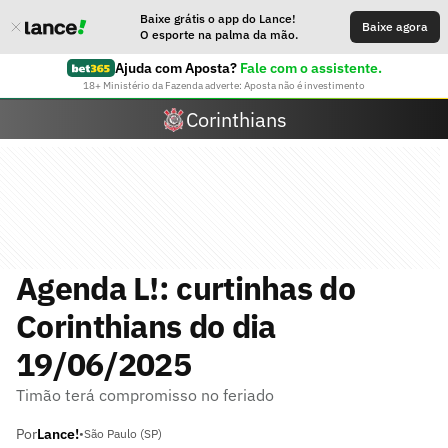
Baixe grátis o app do Lance!
Baixe agora
O esporte na palma da mão.
Ajuda com Aposta?
Fale com o assistente.
18+ Ministério da Fazenda adverte: Aposta não é investimento
Corinthians
Agenda L!: curtinhas do
Corinthians do dia
19/06/2025
Timão terá compromisso no feriado
Por
Lance!
•
São Paulo (SP)