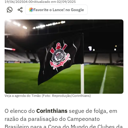
19/06/2025
04:00
•
Atualizado em
02/09/2025
Favorite o Lance! no Google
Veja a agenda do Timão (Foto: Reprodução/Corinthians)
O elenco do
Corinthians
segue de folga, em
razão da paralisação do Campeonato
Brasileiro para a Copa do Mundo de Clubes da