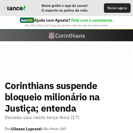
Baixe grátis o app do Lance!
Baixe agora
O esporte na palma da mão.
Ajuda com Aposta?
Fale com o assistente.
18+ Ministério da Fazenda adverte: Aposta não é investimento
Corinthians
Corinthians suspende
bloqueio milionário na
Justiça; entenda
Decisão saiu nesta terça-feira (17)
Por
Ulisses Lopresti
•
São Paulo (SP)