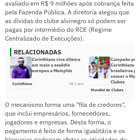
avaliado em R$ 9 milhões após cobrança feita
pela Fazenda Pública. A diretoria alegou que
as dívidas do clube alvinegro só podem ser
pagas por intermédio do RCE (Regime
Centralizado de Execuções).
RELACIONADAS
Corinthians vive dilema
Campeão pel
em meio a assédio
Corinthians cr
europeu a Memphis
brasileiros p
vencer o Mund
Clubes
Corinthians
Há 1 ano
Mundial de Clubes
O mecanismo forma uma "fila de credores",
que inclui empresários, fornecedores,
jogadores e empresas. Desta forma, o
pagamento é feito de forma igualitária e os
bloqueios poderiam afetar as atividades do