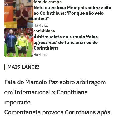
fora de campo
Neto questiona Memphis sobre volta
ao Corinthians: 'Por que não veio
antes?'
Há 4 dias
corinthians
Árbitro relata na súmula 'falas
agressivas' de funcionários do
Corinthians
Há 4 dias
MAIS LANCE!
Fala de Marcelo Paz sobre arbitragem
em Internacional x Corinthians
repercute
Comentarista provoca Corinthians após