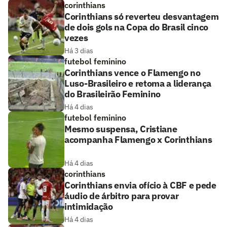
corinthians
Corinthians só reverteu desvantagem
de dois gols na Copa do Brasil cinco
vezes
Há 3 dias
futebol feminino
Corinthians vence o Flamengo no
Luso-Brasileiro e retoma a liderança
do Brasileirão Feminino
Há 4 dias
futebol feminino
Mesmo suspensa, Cristiane
acompanha Flamengo x Corinthians
Há 4 dias
corinthians
Corinthians envia ofício à CBF e pede
áudio de árbitro para provar
intimidação
Há 4 dias