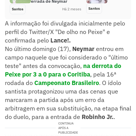
errada de Neymar
Santos
Santos
Há 2 meses
A informação foi divulgada inicialmente pelo
perfil do Twitter/X "De olho no Peixe" e
confirmada pelo
Lance!.
No último domingo (17),
Neymar
entrou em
campo naquele que foi considerado o "último
teste" antes da convocação,
na derrota do
Peixe por 3 a 0 para o Coritiba
, pela 16ª
rodada do
Campeonato Brasileiro
. O ídolo
santista protagonizou uma das cenas que
marcaram a partida após um erro da
arbitragem em sua substituição, na etapa final
do duelo, para a entrada de
Robinho Jr.
.
CONTINUA
APÓS A
PUBLICIDADE