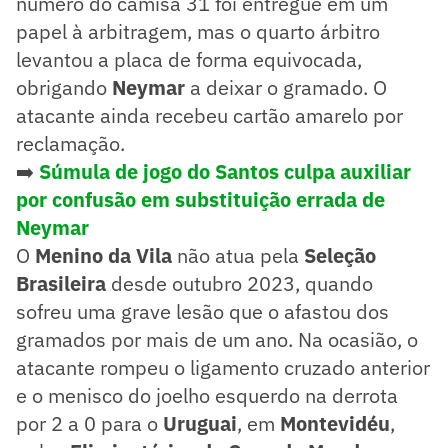
número do camisa 31 foi entregue em um
papel à arbitragem, mas o quarto árbitro
levantou a placa de forma equivocada,
obrigando
Neymar
a deixar o gramado. O
atacante ainda recebeu cartão amarelo por
reclamação.
➡️
Súmula de jogo do Santos culpa auxiliar
por confusão em substituição errada de
Neymar
O
Menino da Vila
não atua pela
Seleção
Brasileira
desde outubro 2023, quando
sofreu uma grave lesão que o afastou dos
gramados por mais de um ano. Na ocasião, o
atacante rompeu o ligamento cruzado anterior
e o menisco do joelho esquerdo na derrota
por 2 a 0 para o
Uruguai
, em
Montevidéu
,