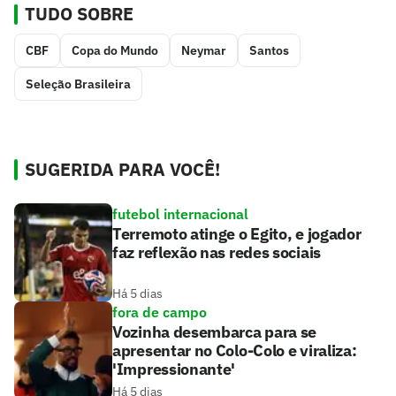
TUDO SOBRE
CBF
Copa do Mundo
Neymar
Santos
Seleção Brasileira
SUGERIDA PARA VOCÊ!
futebol internacional
Terremoto atinge o Egito, e jogador
faz reflexão nas redes sociais
Há 5 dias
fora de campo
Vozinha desembarca para se
apresentar no Colo-Colo e viraliza:
'Impressionante'
Há 5 dias