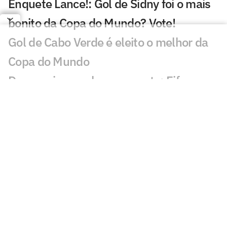
Enquete Lance!: Gol de Sidny foi o mais
bonito da Copa do Mundo? Vote!
Gol de Cabo Verde é eleito o melhor da
Copa do Mundo
De cerveja a cachorro-quente: Fifa
divulga números da Copa do Mundo
Árbitro da final da Copa do Mundo
anuncia aposentadoria
OPINIÃO: Com respaldo pago por
subserviência, Infantino quer uma Fifa
inquestionável
Em carta, Infantino rebate críticas à Fifa: