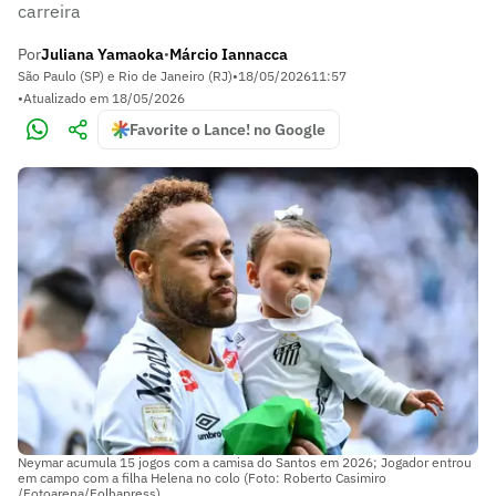
carreira
Por
Juliana Yamaoka
Márcio Iannacca
•
São Paulo (SP) e Rio de Janeiro (RJ)
•
18/05/2026
11:57
•
Atualizado em
18/05/2026
Favorite o Lance! no Google
Neymar acumula 15 jogos com a camisa do Santos em 2026; Jogador entrou
em campo com a filha Helena no colo (Foto: Roberto Casimiro
/Fotoarena/Folhapress)