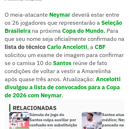
O meia-atacante
Neymar
deverá estar entre
os 26 jogadores que representarão a
Seleção
Brasileira
na próxima
Copa do Mundo.
Para
que seu nome seja oficialmente confirmado na
lista do técnico
Carlo Ancelotti
, a
CBF
solicitou um exame de imagem para confirmar
se o camisa 10 do
Santos
reúne de fato
condições de voltar a vestir a Amarelinha
após quase três anos. Atualização:
Ancelotti
divulgou a lista de convocados para a Copa
de 2026 com Neymar
.
RELACIONADAS
Súmula de jogo do
Santos atualiz
Santos culpa auxiliar por
médico; Neym
confusão em substituição
pancada na pa