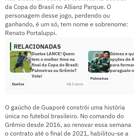
da Copa do Brasil no Allianz Parque. O
personagem desse jogo, perdendo ou
ganhando, é um só, tem nome e sobrenome:
Renato Portaluppi.
RELACIONADAS
Duelos LANCE! Quem
Gómez e quem
tem o melhor time na
opções de Abe
final da Copa do Brasil:
para formar 
Palmeiras ou Grêmio?
paraguaio na f
Vote!
Palmeiras
Duelos
Há 5 anos
O gaúcho de Guaporé constrói uma história
única no futebol brasileiro. No comando do
Grêmio desde 2016, ao renovar essa semana
o contrato até o final de 2021, habilitou-se a