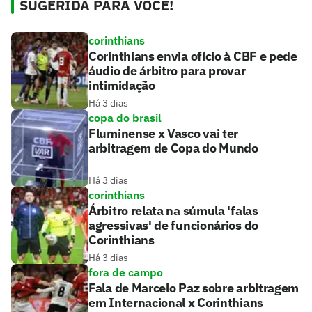
SUGERIDA PARA VOCÊ!
corinthians
Corinthians envia ofício à CBF e pede
áudio de árbitro para provar
intimidação
Há 3 dias
copa do brasil
Fluminense x Vasco vai ter
arbitragem de Copa do Mundo
Há 3 dias
corinthians
Árbitro relata na súmula 'falas
agressivas' de funcionários do
Corinthians
Há 3 dias
fora de campo
Fala de Marcelo Paz sobre arbitragem
em Internacional x Corinthians