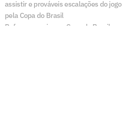
assistir e prováveis escalações do jogo
pela Copa do Brasil
Reforço no caixa na Copa do Brasil
sustenta plano de Leila Pereira no
Palmeiras
Dublador revela fala de Neymar a
torcedor do Remo: 'Vem aqui'
Vasco tem aproveitamento superior ao
Fluminense em pênaltis; veja números
Santos faz publicação provocativa ao
Remo após classificação
Discussão de Neymar contra Remo irrita