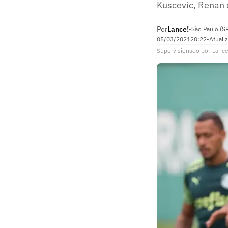
Kuscevic, Renan
Por
Lance!
•
São Paulo (S
05/03/2021
20:22
•
Atuali
Supervisionado
por
Lance