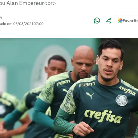
 ou Alan Empereur<br>
P)
Favorit
zado em
06/03/2021
07:00
!