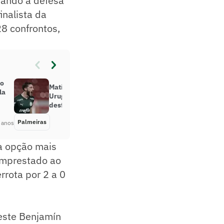
mando a defesa
nalista da
28 confrontos,
do
Matías Viña é convocado pelo
la
Uruguai para Eliminatórias e vai
desfalcar Palmeiras no Paulistão
Palmeiras
Há 5 anos
 anos
 a opção mais
 emprestado ao
rota por 2 a 0
este Benjamín