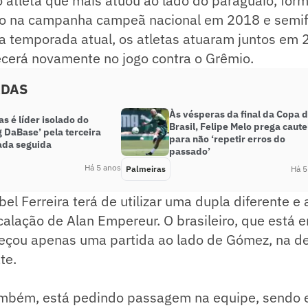
 atleta que mais atuou ao lado do paraguaio, for
dão na campanha campeã nacional em 2018 e semifi
a temporada atual, os atletas atuaram juntos em 
ecerá novamente no jogo contra o Grêmio.
ADAS
Às vésperas da final da Copa 
s é líder isolado do
Brasil, Felipe Melo prega caute
 DaBase’ pela terceira
para não ‘repetir erros do
da seguida
passado’
Há 5 anos
Palmeiras
Há 5
el Ferreira terá de utilizar uma dupla diferente e
calação de Alan Empereur. O brasileiro, que está
eçou apenas uma partida ao lado de Gómez, na der
te.
também, está pedindo passagem na equipe, sendo 