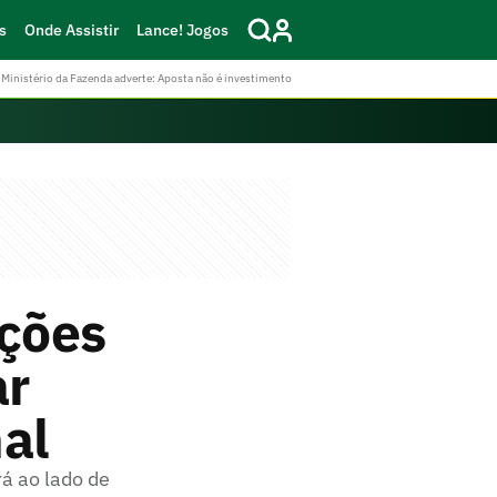
s
Onde Assistir
Lance! Jogos
Ministério da Fazenda adverte: Aposta não é investimento
ções
ar
al
á ao lado de