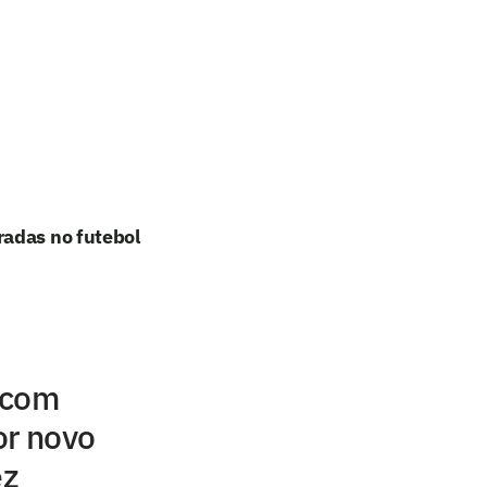
radas no futebol
 com
or novo
ez