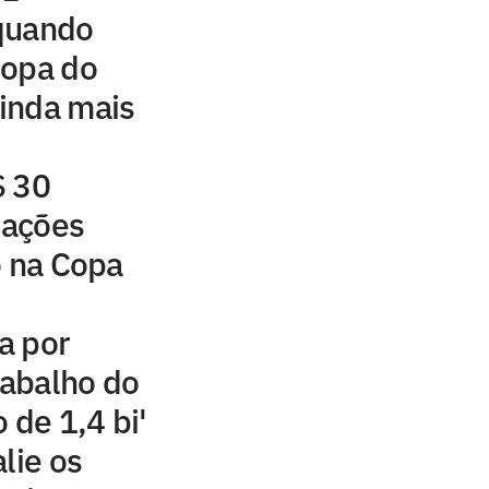
quando
Copa do
ainda mais
$ 30
iações
o na Copa
a por
rabalho do
 de 1,4 bi'
lie os