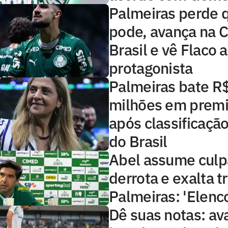
Palmeiras perde 
pode, avança na 
Brasil e vê Flaco 
protagonista
Palmeiras bate R
milhões em prem
após classificaçã
do Brasil
Abel assume culp
derrota e exalta t
Palmeiras: 'Elenco
Dê suas notas: ava