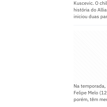
Kuscevic. O chi
história do All
iniciou duas par
Na temporada, 
Felipe Melo (12
porém, têm meno