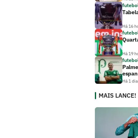
futebo
Tabela
Há 16 h
futebo
Quarta
Há 19 h
futebo
Palmei
espan
Há 1 dia
MAIS LANCE!