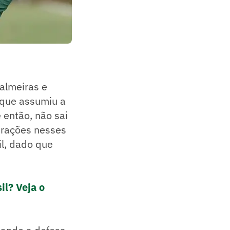
almeiras e
 que assumiu a
 então, não sai
terações nesses
il, dado que
il? Veja o