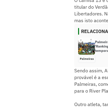
O camisa 13 é o
titular do Ver
Libertadores. N
mas isto acont
RELACION
Palmeira
‘Ranking
tempora
Palmeiras
Sendo assim, Ab
provável é a es
Palmeiras, com
para o River Pla
Outro atleta, 