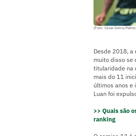
(Foto: Cesar Greco/Palmei
Desde 2018, a d
muito disso se
titularidade n
mais do 11 inic
últimos anos e 
Luan foi expuls
>> Quais são o
ranking