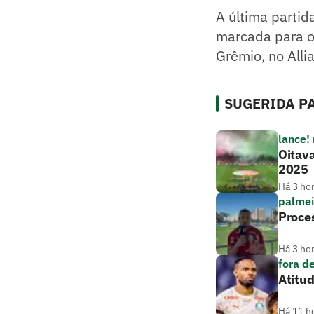
A última partid
marcada para o 
Grêmio, no Alli
SUGERIDA PA
lance!
Oitava
2025
Há 3 ho
palmei
Proces
Há 3 ho
fora d
Atitud
Há 11 h