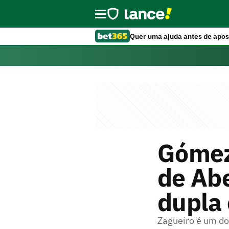
Quer uma ajuda antes de apos
Gómez
de Abe
dupla 
Zagueiro é um do