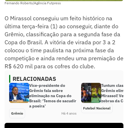
Fernando Roberto/Agência Futpress
O Mirassol conseguiu um feito histórico na
última terça-feira (1) ao conseguir, diante do
Grêmio, classificação para a segunda fase da
Copa do Brasil. A vitória de virada por 3 a 2
colocou o time paulista na próxima fase da
competição e ainda rendeu uma premiação de
R$ 620 mil para os cofres do clube.
RELACIONADAS
Vice-presidente do
Tuntum classif
Grêmio fala sobre
Grêmio elimin
eliminação na Copa do
Mirassol! Veja
Brasil: ‘Temos de sacudir
zebras da Cop
a poeira’
Futebol Nacional
Grêmio
Há 4 anos