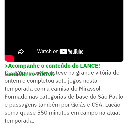
>Acompanhe o conteúdo do LANCE!
O zagueiro Lucão esteve na grande vitória de
também no TikTok
ontem e completou sete jogos nesta
temporada com a camisa do Mirassol.
Formado nas categorias de base do São Paulo
e passagens também por Goiás e CSA, Lucão
soma quase 550 minutos em campo na atual
temporada.