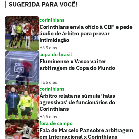
SUGERIDA PARA VOCÊ!
corinthians
Corinthians envia ofício à CBF e pede
áudio de árbitro para provar
intimidação
Há 5 dias
copa do brasil
Fluminense x Vasco vai ter
arbitragem de Copa do Mundo
Há 5 dias
corinthians
Árbitro relata na súmula 'falas
agressivas' de funcionários do
Corinthians
Há 5 dias
fora de campo
Fala de Marcelo Paz sobre arbitragem
em Internacional x Corinthians