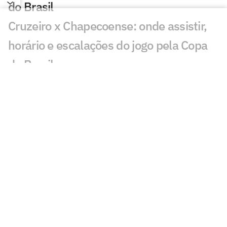
do Brasil
Cruzeiro x Chapecoense: onde assistir,
horário e escalações do jogo pela Copa
do Brasil
Leilão de Neymar reúne famosos em
meio à polêmica no Santos
Classificados nas oitavas de final da
Copa do Brasil faturam alta premiação
Fluminense x Vasco: onde assistir e
prováveis escalações do jogo pela Copa
do Brasil
Copa do Brasil bate recorde negativo de