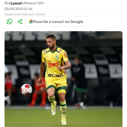
Por
Lance!
•
Mirassol (SP)
02/03/2022
12:26
Supervisionado
por
Lance!
Favorite o Lance! no Google