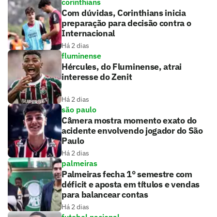
corinthians
Com dúvidas, Corinthians inicia
preparação para decisão contra o
Internacional
Há 2 dias
fluminense
Hércules, do Fluminense, atrai
interesse do Zenit
Há 2 dias
são paulo
Câmera mostra momento exato do
acidente envolvendo jogador do São
Paulo
Há 2 dias
palmeiras
Palmeiras fecha 1° semestre com
déficit e aposta em títulos e vendas
para balancear contas
Há 2 dias
futebol nacional