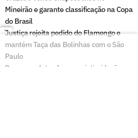
Mineirão e garante classificação na Copa
do Brasil
Justiça rejeita pedido do Flamengo e
mantém Taça das Bolinhas com o São
Paulo
Daronco relata ofensas e intimidação em
súmula de Remo x Santos: 'Ladrão'
Zubeldía define escalação do
Fluminense contra o Vasco
Com retorno importante, Vasco está
escalado para a partida contra o
Fluminense