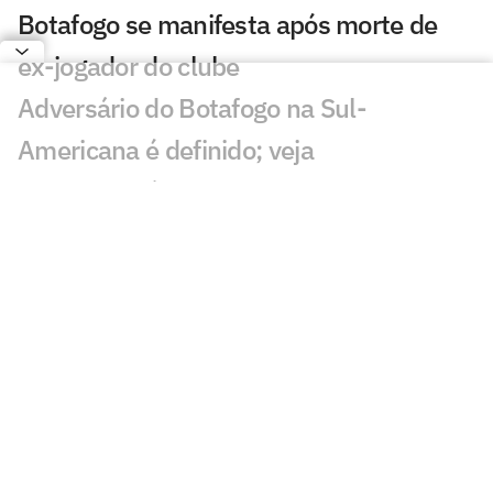
Botafogo se manifesta após morte de
ex-jogador do clube
Adversário do Botafogo na Sul-
Americana é definido; veja
Quem era Tássio, ex-jogador do
Botafogo que morreu em ventania no
Rio?
Ex-atacante do Botafogo, Tássio morre
aos 41 anos durante ventania no Rio
Justiça do Rio nega pedido de Textor
para bloquear ações da SAF do Botafogo
Joia do Botafogo, Miguel Caldas