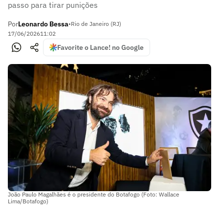
passo para tirar punições
Por
Leonardo Bessa
•
Rio de Janeiro (RJ)
17/06/2026
11:02
Favorite o Lance! no Google
João Paulo Magalhães é o presidente do Botafogo (Foto: Wallace
Lima/Botafogo)