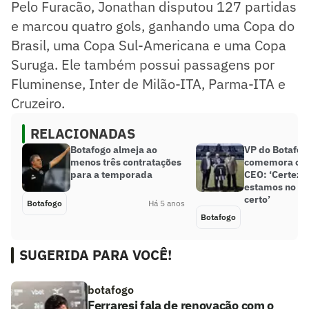
Pelo Furacão, Jonathan disputou 127 partidas
e marcou quatro gols, ganhando uma Copa do
Brasil, uma Copa Sul-Americana e uma Copa
Suruga. Ele também possui passagens por
Fluminense, Inter de Milão-ITA, Parma-ITA e
Cruzeiro.
RELACIONADAS
Botafogo almeja ao
VP do Botafog
menos três contratações
comemora ch
para a temporada
CEO: ‘Certeza
estamos no c
certo’
Botafogo
Há 5 anos
Botafogo
SUGERIDA PARA VOCÊ!
botafogo
Ferraresi fala de renovação com o