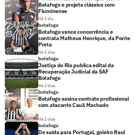
Botafogo e projeta clássico com
Fluminense
Há 1 dia
botafogo
Botafogo vence concorrência e
contrata Matheus Henrique, da Ponte
Preta
Há 2 dias
botafogo
Justiça do Rio publica edital da
Recuperação Judicial da SAF
Botafogo
Há 2 dias
botafogo
Botafogo assina contrato profissional
com atacante Cauã Machado
Há 2 dias
botafogo
De saída para Portugal, goleiro Raul