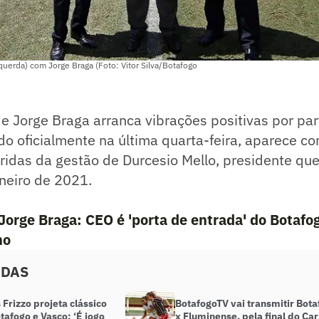
uerda) com Jorge Braga (Foto: Vitor Silva/Botafogo
e Jorge Braga arranca vibrações positivas por par
do oficialmente na última quarta-feira, aparece 
ridas da gestão de Durcesio Mello, presidente qu
neiro de 2021.
 Jorge Braga: CEO é 'porta de entrada' do Botafo
mo
ADAS
Frizzo projeta clássico
BotafogoTV vai transmitir Bot
tafogo e Vasco: ‘É jogo
x Fluminense, pela final do Car