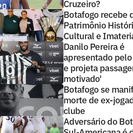
Cruzeiro?
Botafogo recebe 
Patrimônio Histór
Cultural e Imateri
Danilo Pereira é
apresentado pelo
e projeta passage
motivado'
Botafogo se mani
morte de ex-joga
clube
Adversário do Bot
Sul-Americana é d