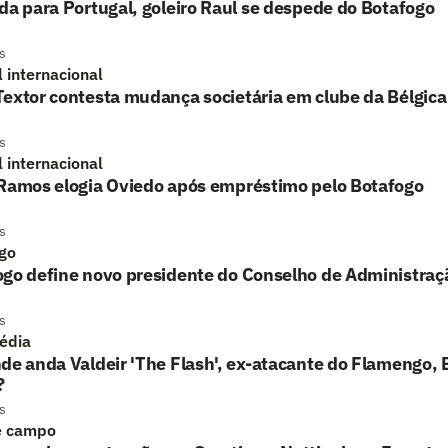
da para Portugal, goleiro Raul se despede do Botafogo
s
l internacional
extor contesta mudança societária em clube da Bélgica
s
l internacional
 Ramos elogia Oviedo após empréstimo pelo Botafogo
s
go
ogo define novo presidente do Conselho de Administraç
s
édia
de anda Valdeir 'The Flash', ex-atacante do Flamengo, 
?
s
e campo