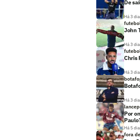
De saí
Há 3 dia
futebo
John T
Há 3 dia
futebo
Chris
Há 3 dia
botafo
Botaf
Há 3 dia
lancep
Por on
Paulo
Há 5 dia
fora d