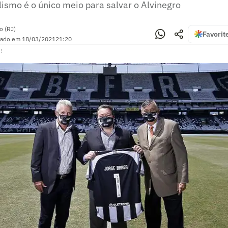
lismo é o único meio para salvar o Alvinegro
o (RJ)
Favorit
zado em
18/03/2021
21:20
!