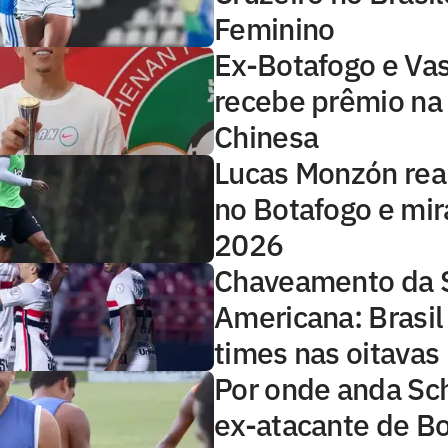
Feminino
Ex-Botafogo e Va
recebe prêmio na 
Chinesa
Lucas Monzón rea
no Botafogo e mir
2026
Chaveamento da 
Americana: Brasil
times nas oitavas
Por onde anda Sc
ex-atacante de Bo