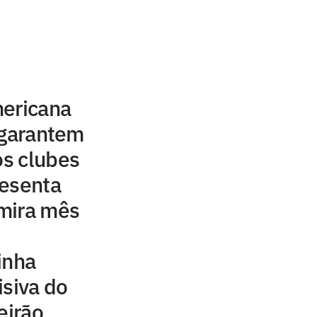
mericana
 garantem
os clubes
resenta
mira mês
inha
isiva do
eirão