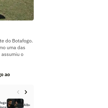
te do Botafogo.
como uma das
e assumiu o
go ao
afogo
Alberto Valentim revela que
ioca