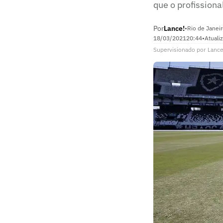
que o profissiona
Por
Lance!
•
Rio de Janeir
18/03/2021
20:44
•
Atuali
Supervisionado
por
Lance