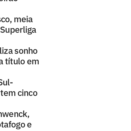
sco, meia
Superliga
liza sonho
a título em
Sul-
 tem cinco
hwenck,
tafogo e