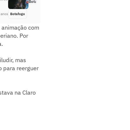
Botafogo ainda lhe deve dinheiro
 anos
Botafogo
Há 5 anos
 a animação com
eriano. Por
a.
ludir, mas
o para reerguer
stava na Claro