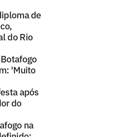
diploma de
ico,
al do Rio
 Botafogo
m: 'Muito
festa após
dor do
afogo na
efinido;