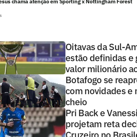
Jesus chama atenção em Sporting x Nottingham Forest
s
Oitavas da Sul-A
estão definidas e
valor milionário a
Botafogo se reap
com novidades e 
cheio
Pri Back e Vaness
projetam reta dec
Cruzeiro no Brasil