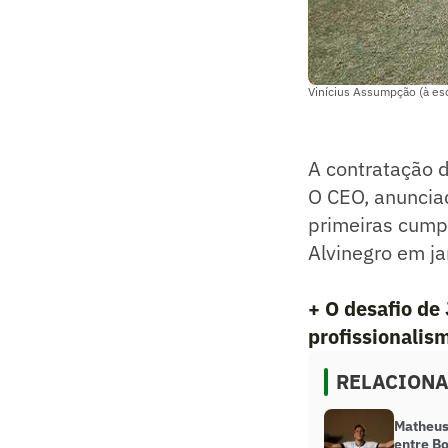
Vinícius Assumpção (à esq
A contratação d
O CEO, anuncia
primeiras cump
Alvinegro em ja
+ O desafio de
profissionalis
RELACION
Matheus 
entre Bo