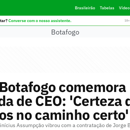
Brasileirão
Tabelas
Vídeo
tar?
Converse com o nosso assistente.
18+ 
Botafogo
 Botafogo comemora
da de CEO: 'Certeza 
os no caminho certo'
Vinícius Assumpção vibrou com a contratação de Jorge 