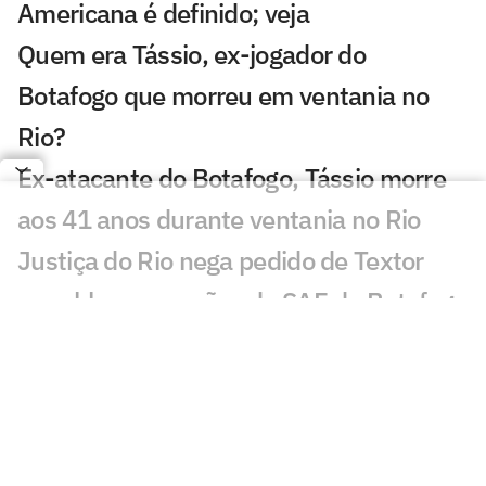
Americana é definido; veja
Quem era Tássio, ex-jogador do
Botafogo que morreu em ventania no
Rio?
Ex-atacante do Botafogo, Tássio morre
aos 41 anos durante ventania no Rio
Justiça do Rio nega pedido de Textor
para bloquear ações da SAF do Botafogo
Joia do Botafogo, Miguel Caldas
completa 18 anos em alta na base e
observado por Franclim
Luiz Henrique aceita voltar, mas