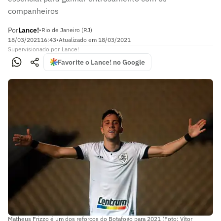
companheiros
Por
Lance!
•
Rio de Janeiro (RJ)
18/03/2021
16:43
•
Atualizado em
18/03/2021
Supervisionado
por
Lance!
Favorite o Lance! no Google
Matheus Frizzo é um dos reforços do Botafogo para 2021 (Foto: Vítor