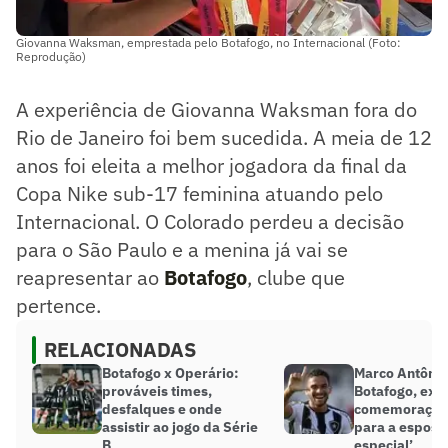
Giovanna Waksman, emprestada pelo Botafogo, no Internacional (Foto:
Reprodução)
A experiência de Giovanna Waksman fora do
Rio de Janeiro foi bem sucedida. A meia de 12
anos foi eleita a melhor jogadora da final da
Copa Nike sub-17 feminina atuando pelo
Internacional. O Colorado perdeu a decisão
para o São Paulo e a menina já vai se
reapresentar ao
Botafogo
, clube que
pertence.
RELACIONADAS
Botafogo x Operário:
Marco Antônio
prováveis times,
Botafogo, exp
desfalques e onde
comemoração d
assistir ao jogo da Série
para a esposa
B
especial’