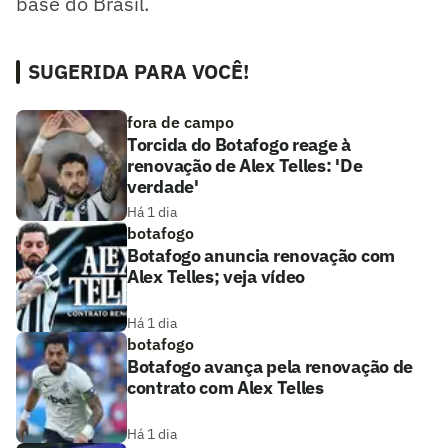
base do Brasil.
SUGERIDA PARA VOCÊ!
fora de campo
Torcida do Botafogo reage à
renovação de Alex Telles: 'De
verdade'
Há 1 dia
botafogo
Botafogo anuncia renovação com
Alex Telles; veja vídeo
Há 1 dia
botafogo
Botafogo avança pela renovação de
contrato com Alex Telles
Há 1 dia