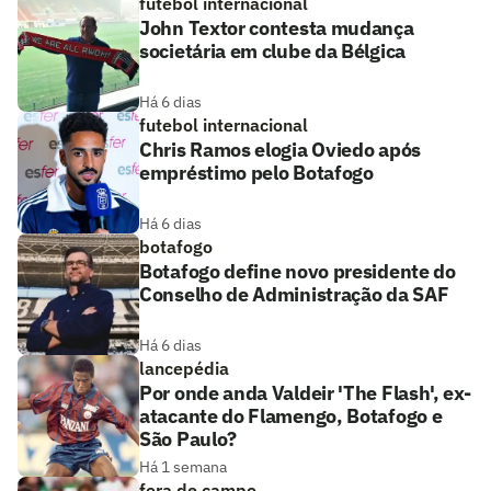
futebol internacional
John Textor contesta mudança
societária em clube da Bélgica
Há 6 dias
futebol internacional
Chris Ramos elogia Oviedo após
empréstimo pelo Botafogo
Há 6 dias
botafogo
Botafogo define novo presidente do
Conselho de Administração da SAF
Há 6 dias
lancepédia
Por onde anda Valdeir 'The Flash', ex-
atacante do Flamengo, Botafogo e
São Paulo?
Há 1 semana
fora de campo