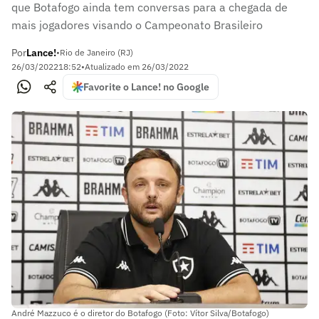
que Botafogo ainda tem conversas para a chegada de
mais jogadores visando o Campeonato Brasileiro
Por
Lance!
•
Rio de Janeiro (RJ)
26/03/2022
18:52
•
Atualizado em
26/03/2022
Favorite o Lance! no Google
André Mazzuco é o diretor do Botafogo (Foto: Vítor Silva/Botafogo)