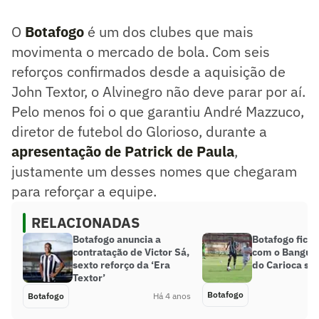
O
Botafogo
é um dos clubes que mais
movimenta o mercado de bola. Com seis
reforços confirmados desde a aquisição de
John Textor, o Alvinegro não deve parar por aí.
Pelo menos foi o que garantiu André Mazzuco,
diretor de futebol do Glorioso, durante a
apresentação de Patrick de Paula
,
justamente um desses nomes que chegaram
para reforçar a equipe.
RELACIONADAS
Botafogo anuncia a
Botafogo fica
contratação de Victor Sá,
com o Bangu n
sexto reforço da ‘Era
do Carioca su
Textor’
Botafogo
Botafogo
Há 4 anos