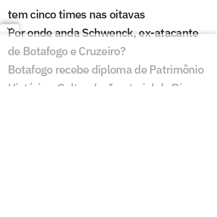
tem cinco times nas oitavas
Por onde anda Schwenck, ex-atacante
de Botafogo e Cruzeiro?
Botafogo recebe diploma de Patrimônio
Histórico, Cultural e Imaterial do Rio
Danilo Pereira é apresentado pelo
Botafogo e projeta passagem: 'Muito
motivado'
Botafogo se manifesta após morte de
ex-jogador do clube
Adversário do Botafogo na Sul-
Americana é definido; veja