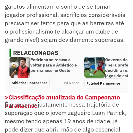
garotos alimentam o sonho de se tornar
jogador profissional, sacrifícios consideráveis
precisam ser feitos para que as barreiras até
o profissionalismo (e alcançar um clube de
grande nível) sejam devidamente superadas.
RELACIONADAS
Pedrinho se recusa a
Governo do P
voltar para o Athletico e
libera prefeit
permanece no Oeste
decidir a real
jogos do esta
Athletico Paranaense
Há 5 anos
Futebol Paranaense
>Classificação atualizada do Campeonato
É pensando justamente nessa trajetória de
Paranaense
superação que o jovem zagueiro Luan Patrick,
mesmo tendo apenas 19 anos de idade, já
pode dizer que abriu mão de algo essencial