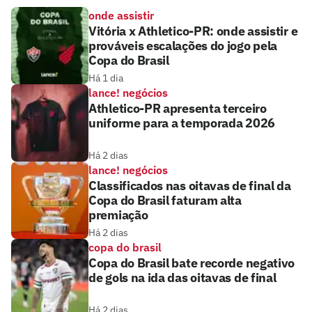
onde assistir
Vitória x Athletico-PR: onde assistir e
prováveis escalações do jogo pela
Copa do Brasil
Há 1 dia
lance! negócios
Athletico-PR apresenta terceiro
uniforme para a temporada 2026
Há 2 dias
lance! negócios
Classificados nas oitavas de final da
Copa do Brasil faturam alta
premiação
Há 2 dias
copa do brasil
Copa do Brasil bate recorde negativo
de gols na ida das oitavas de final
Há 2 dias