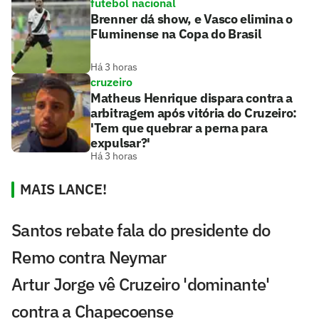
futebol nacional
Brenner dá show, e Vasco elimina o
Fluminense na Copa do Brasil
Há 3 horas
cruzeiro
Matheus Henrique dispara contra a
arbitragem após vitória do Cruzeiro:
'Tem que quebrar a perna para
expulsar?'
Há 3 horas
MAIS LANCE!
Santos rebate fala do presidente do
Remo contra Neymar
Artur Jorge vê Cruzeiro 'dominante'
contra a Chapecoense