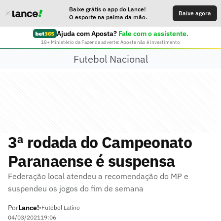
Baixe grátis o app do Lance!
Baixe agora
O esporte na palma da mão.
Ajuda com Aposta?
Fale com o assistente.
18+ Ministério da Fazenda adverte: Aposta não é investimento
Futebol Nacional
3ª rodada do Campeonato
Paranaense é suspensa
Federação local atendeu a recomendação do MP e
suspendeu os jogos do fim de semana
Por
Lance!
•
Futebol Latino
04/03/2021
19:06