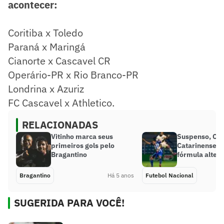
acontecer:
Coritiba x Toledo
Paraná x Maringá
Cianorte x Cascavel CR
Operário-PR x Rio Branco-PR
Londrina x Azuriz
FC Cascavel x Athletico.
RELACIONADAS
Vitinho marca seus
Suspenso, Ca
primeiros gols pelo
Catarinense p
Bragantino
fórmula alter
Bragantino
Há 5 anos
Futebol Nacional
SUGERIDA PARA VOCÊ!