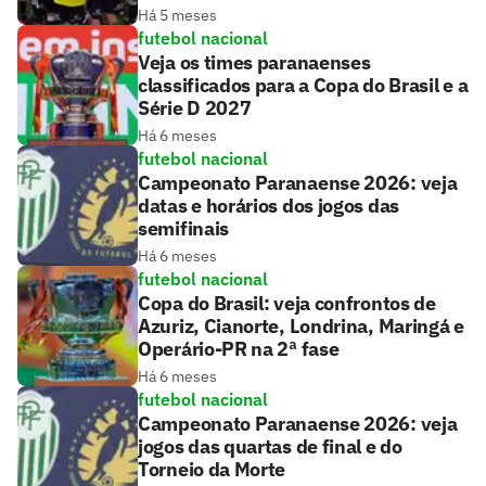
Há 5 meses
futebol nacional
Veja os times paranaenses
classificados para a Copa do Brasil e a
Série D 2027
Há 6 meses
futebol nacional
Campeonato Paranaense 2026: veja
datas e horários dos jogos das
semifinais
Há 6 meses
futebol nacional
Copa do Brasil: veja confrontos de
Azuriz, Cianorte, Londrina, Maringá e
Operário-PR na 2ª fase
Há 6 meses
futebol nacional
Campeonato Paranaense 2026: veja
jogos das quartas de final e do
Torneio da Morte