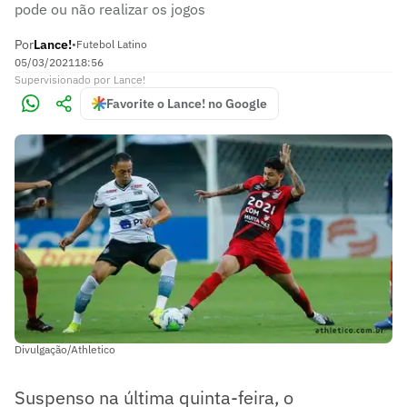
pode ou não realizar os jogos
Por
Lance!
•
Futebol Latino
05/03/2021
18:56
Supervisionado
por
Lance!
Favorite o Lance! no Google
Divulgação/Athletico
Suspenso na última quinta-feira, o