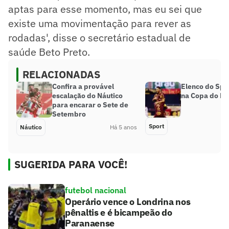
aptas para esse momento, mas eu sei que
existe uma movimentação para rever as
rodadas', disse o secretário estadual de
saúde Beto Preto.
RELACIONADAS
Confira a provável
Elenco do Spo
escalação do Náutico
na Copa do Bra
para encarar o Sete de
Setembro
Sport
Náutico
Há 5 anos
SUGERIDA PARA VOCÊ!
futebol nacional
Operário vence o Londrina nos
pênaltis e é bicampeão do
Paranaense