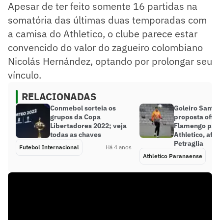
Apesar de ter feito somente 16 partidas na
somatória das últimas duas temporadas com
a camisa do Athletico, o clube parece estar
convencido do valor do zagueiro colombiano
Nicolás Hernández, optando por prolongar seu
vínculo.
RELACIONADAS
Conmebol sorteia os
Goleiro Santo
grupos da Copa
proposta ofici
Libertadores 2022; veja
Flamengo par
todas as chaves
Athletico, afi
Petraglia
Futebol Internacional
Há 4 anos
Athletico Paranaense