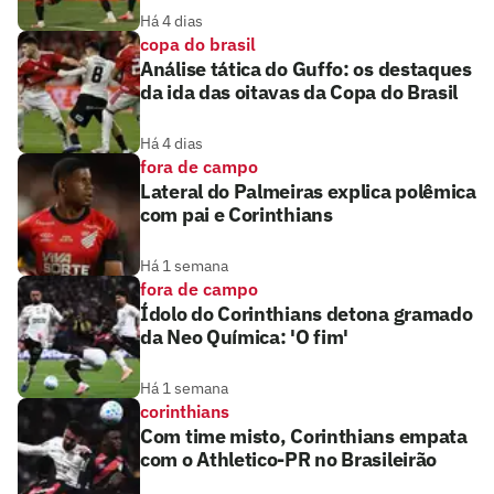
Há 4 dias
copa do brasil
Análise tática do Guffo: os destaques
da ida das oitavas da Copa do Brasil
Há 4 dias
fora de campo
Lateral do Palmeiras explica polêmica
com pai e Corinthians
Há 1 semana
fora de campo
Ídolo do Corinthians detona gramado
da Neo Química: 'O fim'
Há 1 semana
corinthians
Com time misto, Corinthians empata
com o Athletico-PR no Brasileirão