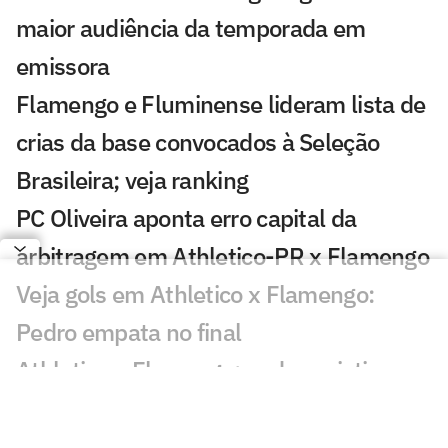
maior audiência da temporada em
emissora
Flamengo e Fluminense lideram lista de
crias da base convocados à Seleção
Brasileira; veja ranking
PC Oliveira aponta erro capital da
arbitragem em Athletico-PR x Flamengo
Veja gols em Athletico x Flamengo:
Pedro empata no final
Athletico x Flamengo: onde assistir e
prováveis escalações do jogo pelo
Brasileirão