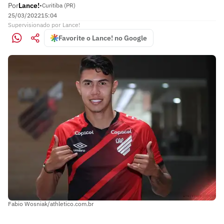
Por
Lance!
•
Curitiba (PR)
25/03/2022
15:04
Supervisionado
por
Lance!
Favorite o Lance! no Google
Fabio Wosniak/athletico.com.br