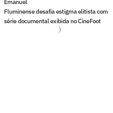
Emanuel
Fluminense desafia estigma elitista com
série documental exibida no CineFoot
Botafogo avança pela renovação de
contrato com Alex Telles
Análise: Corinthians paga preço por
falhas no Beira-Rio e se despede da
Copa do Brasil
Quem é Matheus Ferreira, que está
treinando no profissional do São Paulo?
Lyanco recupera alto nível e retoma
protagonismo no Atlético: 'Cabeça e