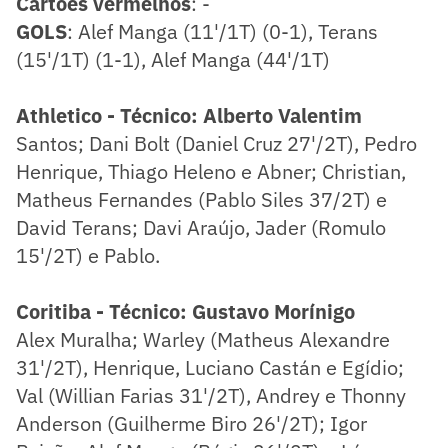
Cartões vermelhos
: -
GOLS
: Alef Manga (11'/1T) (0-1), Terans
(15'/1T) (1-1), Alef Manga (44'/1T)
Athletico - Técnico: Alberto Valentim
​Santos; Dani Bolt (Daniel Cruz 27'/2T), Pedro
Henrique, Thiago Heleno e Abner; Christian,
Matheus Fernandes (Pablo Siles 37/2T) e
David Terans; Davi Araújo, Jader (Romulo
15'/2T) e Pablo.
Coritiba - Técnico: Gustavo Morínigo
​Alex Muralha; Warley (Matheus Alexandre
31'/2T), Henrique, Luciano Castán e Egídio;
Val (Willian Farias 31'/2T), Andrey e Thonny
Anderson (Guilherme Biro 26'/2T); Igor