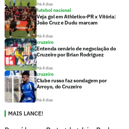
Há 4 dias
futebol nacional
Veja gol em Athletico-PR x Vitória:
João Cruz e Dudu marcam
Há 4 dias
cruzeiro
Entenda cenário de negociação do
Cruzeiro por Brian Rodríguez
Há 4 dias
cruzeiro
Clube russo faz sondagem por
Arroyo, do Cruzeiro
Há 4 dias
MAIS LANCE!