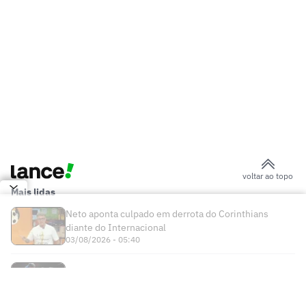
corpo bons'
Primeiro jogador peruano a atuar no
Brasil
Corinthians trabalha para ter Memphis
contra o Rosario Central
Tabela da Copa do Brasil: veja datas dos
jogos das quartas
Matheuzinho cobra melhora no gramado
da Neo Química Arena após eliminação
do Corinthians
Diniz vê arbitragem decisiva em
eliminação do Corinthians: