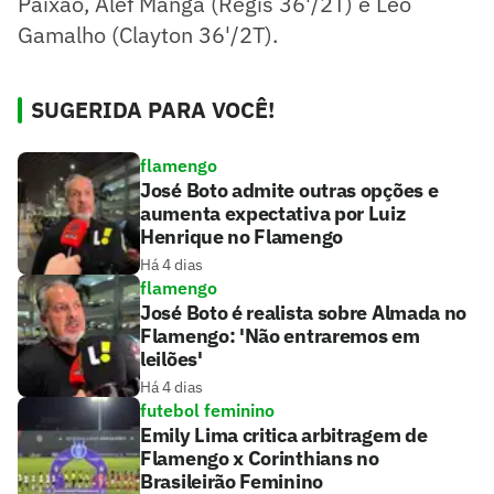
Paixão, Alef Manga (Régis 36'/2T) e Léo
Gamalho (Clayton 36'/2T).
SUGERIDA PARA VOCÊ!
flamengo
José Boto admite outras opções e
aumenta expectativa por Luiz
Henrique no Flamengo
Há 4 dias
flamengo
José Boto é realista sobre Almada no
Flamengo: 'Não entraremos em
leilões'
Há 4 dias
futebol feminino
Emily Lima critica arbitragem de
Flamengo x Corinthians no
Brasileirão Feminino