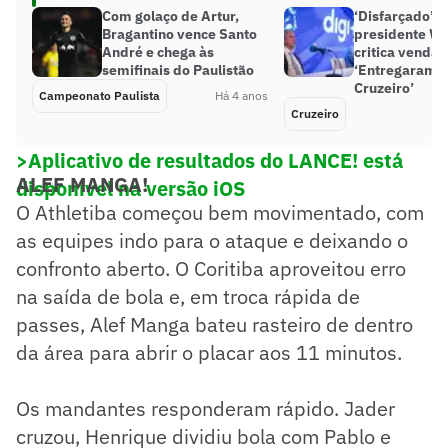
Com golaço de Artur,
‘Disfarçado’, 
Bragantino vence Santo
presidente Wa
André e chega às
critica venda
semifinais do Paulistão
‘Entregaram 
Cruzeiro’
Campeonato Paulista
Há 4 anos
Cruzeiro
>Aplicativo de resultados do LANCE! está
ALEF MANGA!
disponível na versão iOS
O Athletiba começou bem movimentado, com
as equipes indo para o ataque e deixando o
confronto aberto. O Coritiba aproveitou erro
na saída de bola e, em troca rápida de
passes, Alef Manga bateu rasteiro de dentro
da área para abrir o placar aos 11 minutos.
Os mandantes responderam rápido. Jader
cruzou, Henrique dividiu bola com Pablo e