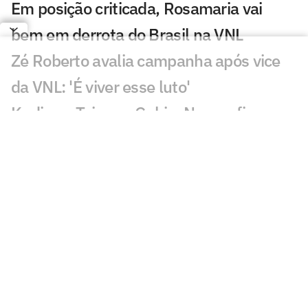
Em posição criticada, Rosamaria vai
bem em derrota do Brasil na VNL
Zé Roberto avalia campanha após vice
da VNL: 'É viver esse luto'
Kudiess, Tainara, Gabi e Nyeme ficam
sem medalha da VNL
Derrota do Brasil na final da VNL
maltrata torcedores: 'Dor'
Quem fez mais falta para o Brasil na
final da VNL? Dê sua opinião!
Brasil coloca quatro jogadoras entre os
destaques estatísticos da VNL