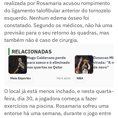
realizada por Rosamaria acusou rompimento
do ligamento talofibular anterior do tornozelo
esquerdo. Nenhum edema ósseo foi
constatado. Segundo os médicos, não há uma
previsão para o seu retorno às quadras, mas
também não é caso de cirurgia.
RELACIONADAS
Hugo Calderano perde
Donovan Mitch
para sueco e é eliminado
virada: “A m
nas quartas no Qatar
de novo”
Mais Esportes
Há 4 anos
NBA
O local já está menos inchado, e nesta quarta-
feira, dia 30, a jogadora começa a fazer
exercícios na piscina. Rosamaria sofreu uma
entorse há uma semana, durante o jogo entre