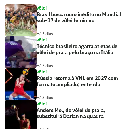
vôlei
Brasil busca ouro inédito no Mundial
sub-17 de vôlei feminino
Há 3 dias
vôlei
Técnico brasileiro agarra atletas de
vôlei de praia pelo braço na Itália
Há 3 dias
vôlei
Rússia retorna à VNL em 2027 com
formato ampliado; entenda
Há 3 dias
vôlei
Anders Mol, do vôlei de praia,
substituirá Darlan na quadra