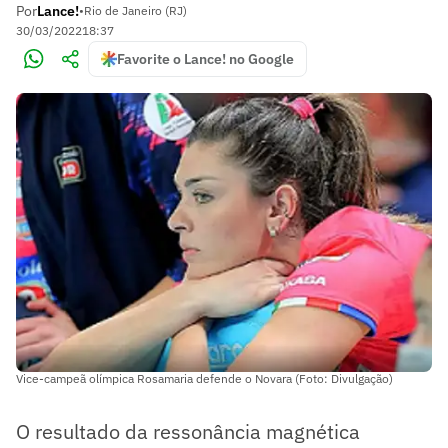
Por
Lance!
•
Rio de Janeiro (RJ)
30/03/2022
18:37
Favorite o Lance! no Google
Vice-campeã olímpica Rosamaria defende o Novara (Foto: Divulgação)
O resultado da ressonância magnética