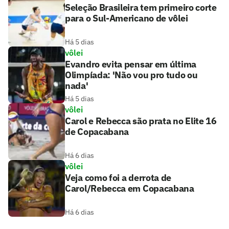
Seleção Brasileira tem primeiro corte
para o Sul-Americano de vôlei
Há 5 dias
vôlei
Evandro evita pensar em última
Olimpíada: 'Não vou pro tudo ou
nada'
Há 5 dias
vôlei
Carol e Rebecca são prata no Elite 16
de Copacabana
Há 6 dias
vôlei
Veja como foi a derrota de
Carol/Rebecca em Copacabana
Há 6 dias