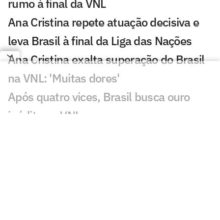
rumo à final da VNL
Ana Cristina repete atuação decisiva e
leva Brasil à final da Liga das Nações
Ana Cristina exalta superação do Brasil
na VNL: 'Muitas dores'
Após quatro vices, Brasil busca ouro
inédito na VNL
Melhores momentos: veja a virada do
Brasil sobre a Itália na VNL
Zé Roberto elogia atuação do Brasil
contra a Itália no tie-break:
'Excepcional'