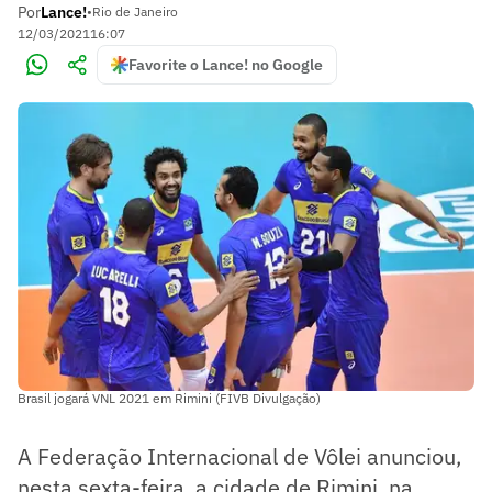
Por
Lance!
•
Rio de Janeiro
12/03/2021
16:07
Favorite o Lance! no Google
Brasil jogará VNL 2021 em Rimini (FIVB Divulgação)
A Federação Internacional de Vôlei anunciou,
nesta sexta-feira, a cidade de Rimini, na