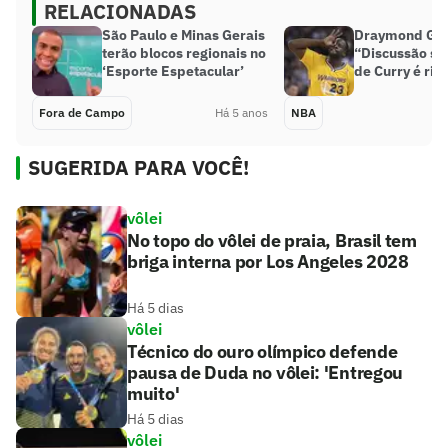
RELACIONADAS
São Paulo e Minas Gerais
Draymond Gre
terão blocos regionais no
“Discussão so
‘Esporte Espetacular’
de Curry é rid
Fora de Campo
Há 5 anos
NBA
SUGERIDA PARA VOCÊ!
vôlei
No topo do vôlei de praia, Brasil tem
briga interna por Los Angeles 2028
Há 5 dias
vôlei
Técnico do ouro olímpico defende
pausa de Duda no vôlei: 'Entregou
muito'
Há 5 dias
vôlei