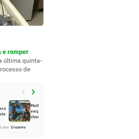
a e romper
 última quinta-
 processo de
Melhores Momentos: Cruzeiro
para
empata com Vitória e perde
ato
chance de liderar o Brasileiro
1 ano
Cruzeiro
Há 1 ano