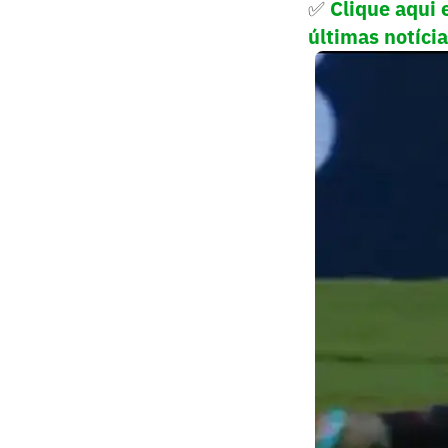
✅
Clique aqui e
últimas notíci