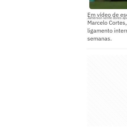
Em vídeo de esc
Jamerson sente dores após
Marcelo Cortes,
ligamento intern
semanas.