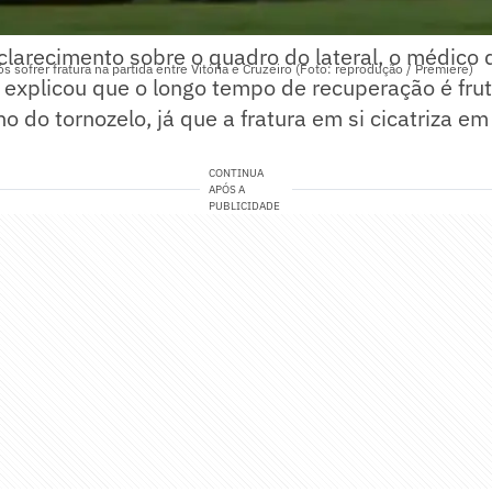
larecimento sobre o quadro do lateral, o médico do
 sofrer fratura na partida entre Vitória e Cruzeiro (Foto: reprodução / Premiere)
 explicou que o longo tempo de recuperação é fru
o do tornozelo, já que a fratura em si cicatriza em
CONTINUA
APÓS A
PUBLICIDADE