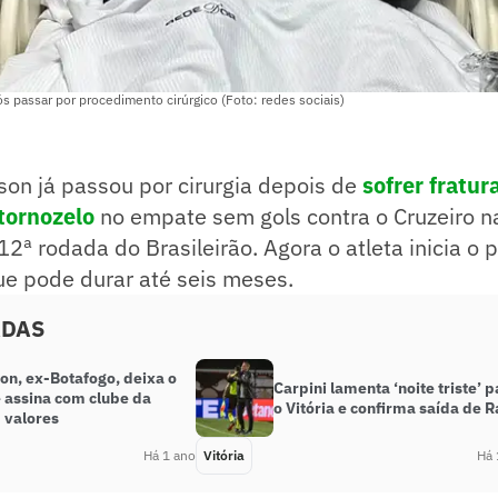
s passar por procedimento cirúrgico (Foto: redes sociais)
son já passou por cirurgia depois de
sofrer fratur
tornozelo
no empate sem gols contra o Cruzeiro na
 12ª rodada do Brasileirão. Agora o atleta inicia o
ue pode durar até seis meses.
ADAS
on, ex-Botafogo, deixa o
Carpini lamenta ‘noite triste’ 
e assina com clube da
o Vitória e confirma saída de R
 valores
Há 1 ano
Vitória
Há 