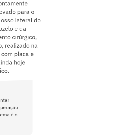
prontamente
levado para o
osso lateral do
ozelo e da
ento cirúrgico,
, realizado na
, com placa e
ainda hoje
ico.
entar
uperação
lema é o