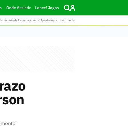
s
Onde Assistir
Lance! Jogos
Ministério da Fazenda adverte: Aposta não é investimento
prazo
rson
momento'