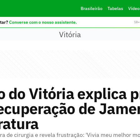
Brasileirão
Tabelas
Vídeo
tar?
Converse com o nosso assistente.
18+ 
Vitória
 do Vitória explica 
recuperação de Jame
ratura
ra de cirurgia e revela frustração: 'Vivia meu melhor 