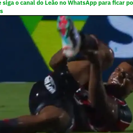
 siga o canal
do Leão no WhatsApp para ficar po
as