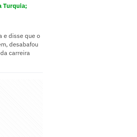
a Turquia;
a e disse que o
rém, desabafou
da carreira