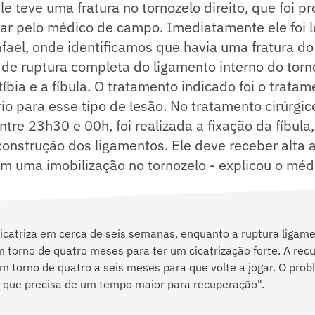
ele teve uma fratura no tornozelo direito, que foi 
gar pelo médico de campo. Imediatamente ele foi 
fael, onde identificamos que havia uma fratura do 
 de ruptura completa do ligamento interno do torn
tíbia e a fíbula. O tratamento indicado foi o tratam
o para esse tipo de lesão. No tratamento cirúrgico
ntre 23h30 e 00h, foi realizada a fixação da fíbula
construção dos ligamentos. Ele deve receber alta 
com uma imobilização no tornozelo - explicou o méd
cicatriza em cerca de seis semanas, enquanto a ruptura ligam
torno de quatro meses para ter um cicatrização forte. A rec
em torno de quatro a seis meses para que volte a jogar. O prob
, que precisa de um tempo maior para recuperação".