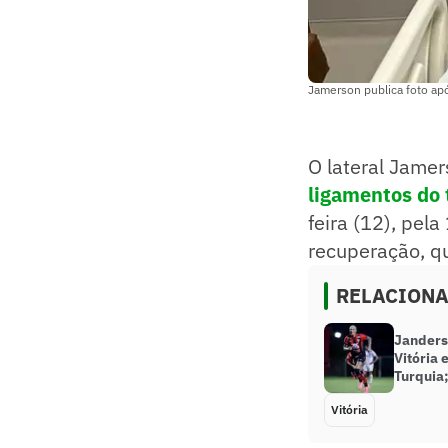
Jamerson publica foto apó
O lateral Jamer
ligamentos do 
feira (12), pela
recuperação, q
RELACION
Janders
Vitória 
Turquia;
Vitória