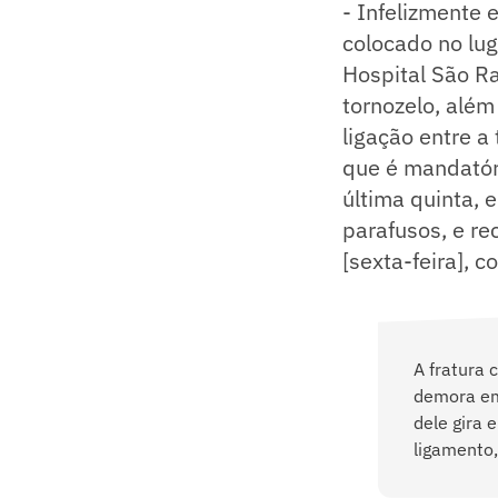
- Infelizmente 
colocado no lu
Hospital São Ra
tornozelo, além
ligação entre a 
que é mandatóri
última quinta, e
parafusos, e re
[sexta-feira], 
A fratura 
demora em 
dele gira 
ligamento