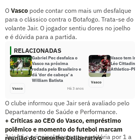
O
Vasco
pode contar com mais um desfalque
para o clássico contra o Botafogo. Trata-se do
volante Jair. O jogador sentiu dores no joelho
e é dúvida para a partida.
RELACIONADAS
Gabriel Pec desfalca o
Vasco tem int
Vasco na próxima
Léo Cittadini,
rodada pelo Brasileiro e
Athletico-PR
dá ‘dor de cabeça’ a
William Batista
Vasco
Vasco
Há 3 anos
O clube informou que Jair será avaliado pelo
Departamento de Saúde e Performance.
+ Críticas ao CEO do Vasco, empréstimo
polêmico e momento do futebol marcam
Jair foi o principal destaque na vitória por 1 a
reunião do Conselho Deliberativo