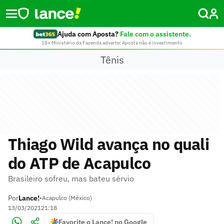
Ajuda com Aposta?
Fale com o assistente.
18+ Ministério da Fazenda adverte: Aposta não é investimento
Tênis
Thiago Wild avança no quali
do ATP de Acapulco
Brasileiro sofreu, mas bateu sérvio
Por
Lance!
•
Acapulco (México)
13/03/2021
21:18
Favorite o Lance! no Google