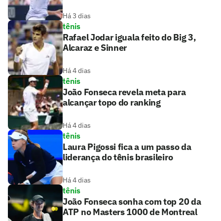
Há 3 dias
tênis
Rafael Jodar iguala feito do Big 3,
Alcaraz e Sinner
Há 4 dias
tênis
João Fonseca revela meta para
alcançar topo do ranking
Há 4 dias
tênis
Laura Pigossi fica a um passo da
liderança do tênis brasileiro
Há 4 dias
tênis
João Fonseca sonha com top 20 da
ATP no Masters 1000 de Montreal