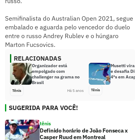
russo.
Semifinalista do Australian Open 2021, segue
embalado e aguarda pelo vencedor do duelo
entre o russo Andrey Rublev e o húngaro
Marton Fucsovics.
RELACIONADAS
Organizador está
Musetti vira s
empolgado com
e desafia Dimi
challenger na grama no
4ªs em Acapu
Brasil
Tênis
Tênis
Há 5 anos
SUGERIDA PARA VOCÊ!
tênis
Definido horário de João Fonseca x
Casper Ruud em Montreal