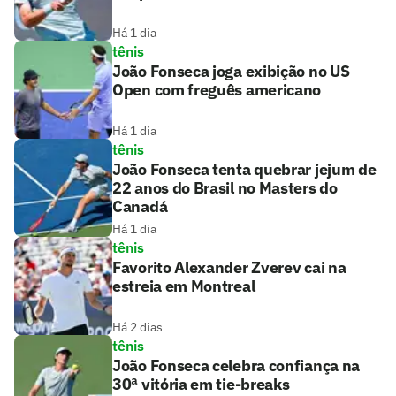
Há 1 dia
tênis
João Fonseca joga exibição no US
Open com freguês americano
Há 1 dia
tênis
João Fonseca tenta quebrar jejum de
22 anos do Brasil no Masters do
Canadá
Há 1 dia
tênis
Favorito Alexander Zverev cai na
estreia em Montreal
Há 2 dias
tênis
João Fonseca celebra confiança na
30ª vitória em tie-breaks