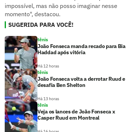
impossível, mas não posso imaginar nesse
momento", destacou.
SUGERIDA PARA VOCÊ!
tênis
João Fonseca manda recado para Bia
Haddad após vitória
Há 12 horas
tênis
João Fonseca volta a derrotar Ruud e
desafia Ben Shelton
Há 13 horas
tênis
Veja os lances de João Fonseca x
Casper Ruud em Montreal
Há 16 horas