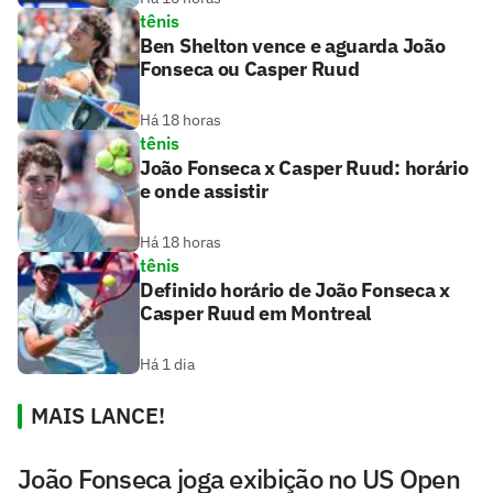
tênis
Ben Shelton vence e aguarda João
Fonseca ou Casper Ruud
Há 18 horas
tênis
João Fonseca x Casper Ruud: horário
e onde assistir
Há 18 horas
tênis
Definido horário de João Fonseca x
Casper Ruud em Montreal
Há 1 dia
MAIS LANCE!
João Fonseca joga exibição no US Open