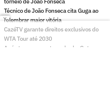
torneio de João Fonseca
Técnico de João Fonseca cita Guga ao
relembrar maior vitória
CazéTV garante direitos exclusivos do
WTA Tour até 2030
Após ter passaporte roubado, Guto
Miguel perde torneio
Lenda americana Andre Agassi dá
conselho a João Fonseca
Após treino com João Fonseca, rival
busca pôr fim à pior fase da carreira
Após polêmicas, Roland Garros decide