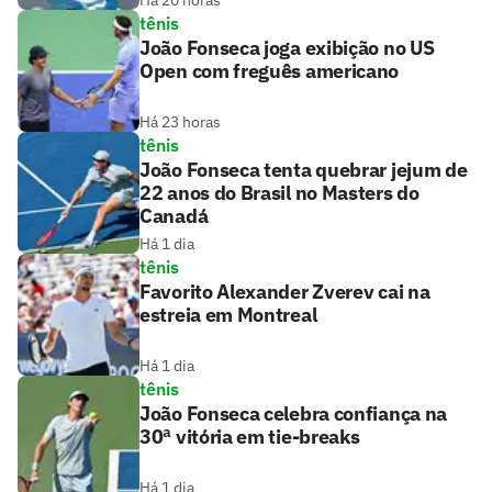
Há 20 horas
tênis
João Fonseca joga exibição no US
Open com freguês americano
Há 23 horas
tênis
João Fonseca tenta quebrar jejum de
22 anos do Brasil no Masters do
Canadá
Há 1 dia
tênis
Favorito Alexander Zverev cai na
estreia em Montreal
Há 1 dia
tênis
João Fonseca celebra confiança na
30ª vitória em tie-breaks
Há 1 dia