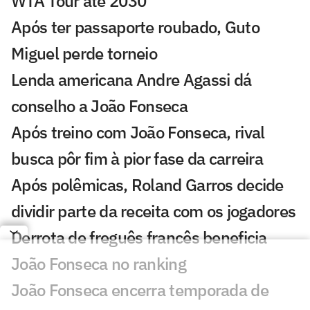
WTA Tour até 2030
Após ter passaporte roubado, Guto
Miguel perde torneio
Lenda americana Andre Agassi dá
conselho a João Fonseca
Após treino com João Fonseca, rival
busca pôr fim à pior fase da carreira
Após polêmicas, Roland Garros decide
dividir parte da receita com os jogadores
Derrota de freguês francês beneficia
João Fonseca no ranking
João Fonseca encerra temporada de