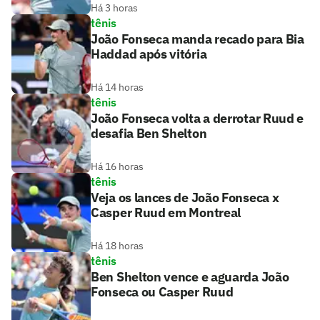
Há 3 horas
tênis
João Fonseca manda recado para Bia
Haddad após vitória
Há 14 horas
tênis
João Fonseca volta a derrotar Ruud e
desafia Ben Shelton
Há 16 horas
tênis
Veja os lances de João Fonseca x
Casper Ruud em Montreal
Há 18 horas
tênis
Ben Shelton vence e aguarda João
Fonseca ou Casper Ruud