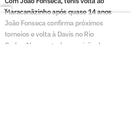
Com João Fonseca, tênis volta ao
Maracanãzinho após quase 14 anos
João Fonseca confirma próximos
torneios e volta à Davis no Rio
Carlos Alcaraz ganha previsão de
retorno às competições, diz jornal
Primeiro vice de João Fonseca,
argentino dá palpite para semi da Copa
Kyrgios comete gafe e fala de jogo com
João Fonseca no Rio
João Fonseca diz estar mais maduro
após enfrentar Sinner, Alcaraz e Zverev