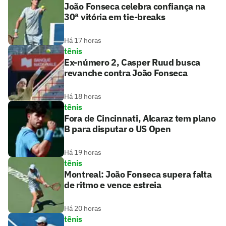
João Fonseca celebra confiança na
30ª vitória em tie-breaks
Há 17 horas
tênis
Ex-número 2, Casper Ruud busca
revanche contra João Fonseca
Há 18 horas
tênis
Fora de Cincinnati, Alcaraz tem plano
B para disputar o US Open
Há 19 horas
tênis
Montreal: João Fonseca supera falta
de ritmo e vence estreia
Há 20 horas
tênis