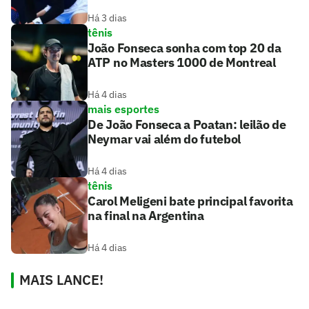
Há 3 dias
tênis
João Fonseca sonha com top 20 da
ATP no Masters 1000 de Montreal
Há 4 dias
mais esportes
De João Fonseca a Poatan: leilão de
Neymar vai além do futebol
Há 4 dias
tênis
Carol Meligeni bate principal favorita
na final na Argentina
Há 4 dias
MAIS LANCE!