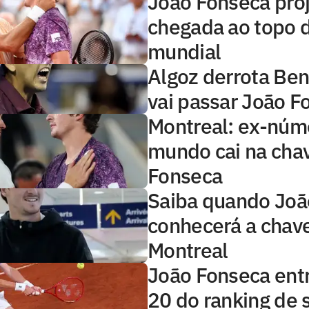
João Fonseca pro
chegada ao topo d
mundial
Algoz derrota Ben
vai passar João F
Montreal: ex-núm
mundo cai na cha
Fonseca
Saiba quando Joã
conhecerá a chav
Montreal
João Fonseca entr
20 do ranking de 