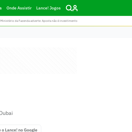
s
Onde Assistir
Lance! Jogos
Ministério da Fazenda adverte: Aposta não é investimento
 Dubai
e o Lance! no Google