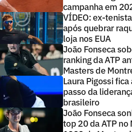
campanha em 20
VÍDEO: ex-tenista
após quebrar raq
loja nos EUA
João Fonseca sob
ranking da ATP an
Masters de Montr
Laura Pigossi fica
passo da lideranç
brasileiro
João Fonseca so
top 20 da ATP no