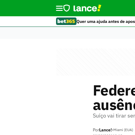
Quer uma ajuda antes de apos
Federe
ausên
Suíço vai tirar 
Por
Lance!
•
Miami (EUA)