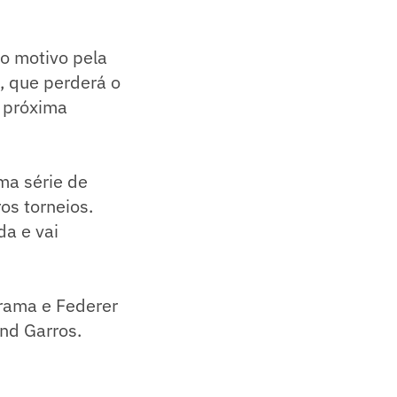
 o motivo pela
, que perderá o
a próxima
ma série de
os torneios.
a e vai
grama e Federer
and Garros.