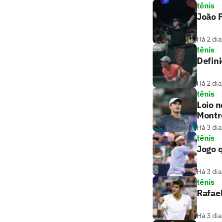
tênis
João F
Há 2 dia
tênis
Defini
Há 2 dia
tênis
Loio n
Montr
Há 3 dia
tênis
Jogo q
Há 3 dia
tênis
Rafael
Há 3 dia