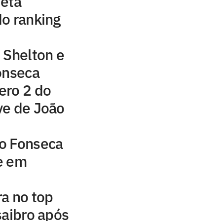
jeta
o ranking
 Shelton e
onseca
ero 2 do
ve de João
o Fonseca
e em
a no top
saibro após