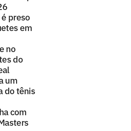
26
 é preso
uetes em
e no
tes do
eal
 a um
a do tênis
nha com
 Masters