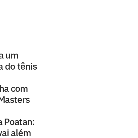
 a um
a do tênis
nha com
 Masters
a Poatan:
vai além