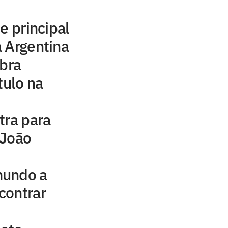
e principal
a Argentina
ebra
tulo na
tra para
 João
mundo a
contrar