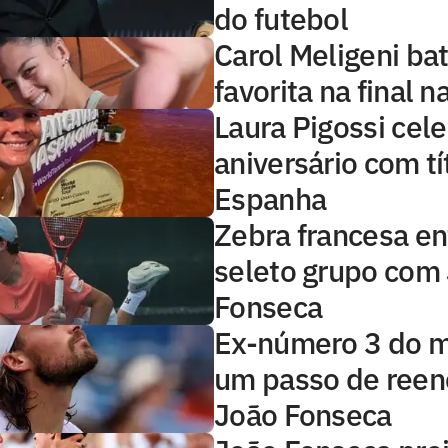
do futebol
Carol Meligeni bat
favorita na final n
Laura Pigossi cel
aniversário com tí
Espanha
Zebra francesa en
seleto grupo com
Fonseca
Ex-número 3 do 
um passo de reen
João Fonseca