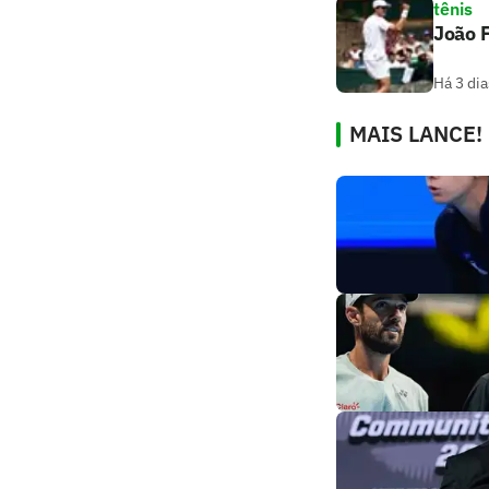
tênis
João F
Há 3 dia
MAIS LANCE!