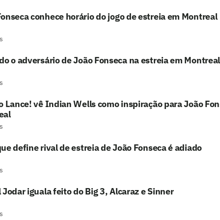
onseca conhece horário do jogo de estreia em Montreal
s
do o adversário de João Fonseca na estreia em Montreal
s
o Lance! vê Indian Wells como inspiração para João Fo
eal
s
ue define rival de estreia de João Fonseca é adiado
s
 Jodar iguala feito do Big 3, Alcaraz e Sinner
s