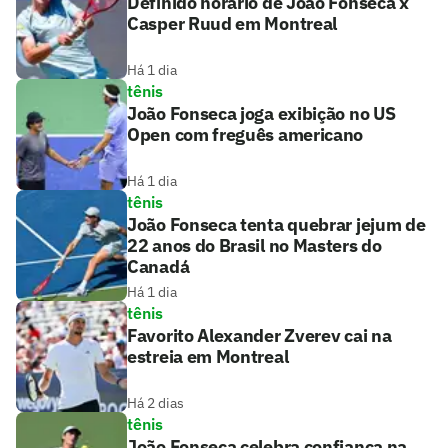
Definido horário de João Fonseca x
Casper Ruud em Montreal
Há 1 dia
tênis
João Fonseca joga exibição no US
Open com freguês americano
Há 1 dia
tênis
João Fonseca tenta quebrar jejum de
22 anos do Brasil no Masters do
Canadá
Há 1 dia
tênis
Favorito Alexander Zverev cai na
estreia em Montreal
Há 2 dias
tênis
João Fonseca celebra confiança na