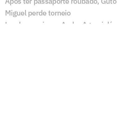
Após ter passaporte roubado, Guto
Miguel perde torneio
Lenda americana Andre Agassi dá
conselho a João Fonseca
Após treino com João Fonseca, rival
busca pôr fim à pior fase da carreira
Após polêmicas, Roland Garros decide
dividir parte da receita com os jogadores
Derrota de freguês francês beneficia
João Fonseca no ranking
João Fonseca encerra temporada de
Grand Slams no US Open