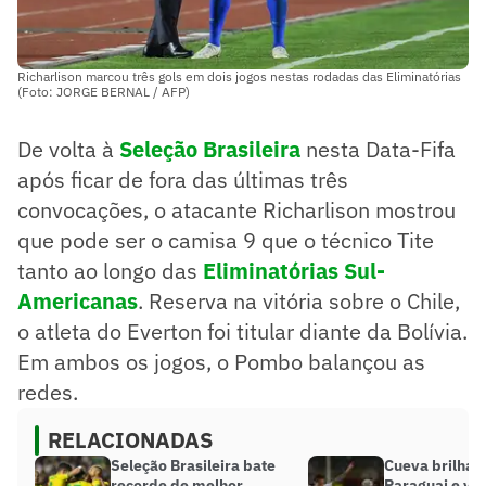
Richarlison marcou três gols em dois jogos nestas rodadas das Eliminatórias
(Foto: JORGE BERNAL / AFP)
De volta à
Seleção Brasileira
nesta Data-Fifa
após ficar de fora das últimas três
convocações, o atacante Richarlison mostrou
que pode ser o camisa 9 que o técnico Tite
tanto ao longo das
Eliminatórias Sul-
Americanas
. Reserva na vitória sobre o Chile,
o atleta do Everton foi titular diante da Bolívia.
Em ambos os jogos, o Pombo balançou as
redes.
RELACIONADAS
Seleção Brasileira bate
Cueva brilha, 
recorde de melhor
Paraguai e vai