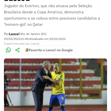
Jogador do Everton, que não atuava pela Seleção
Brasileira desde a Copa América, demonstra
oportunismo e se coloca entre possíveis candidatos a
'homem-gol' no Qatar
Por
Lance!
•
Rio de Janeiro (RJ)
29/03/2022
22:40
•
Atualizado em
30/03/2022
Supervisionado
por
Lance!
Favorite o Lance! no Google