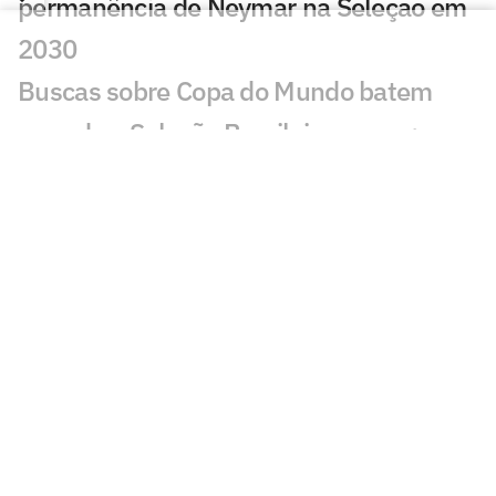
permanência de Neymar na Seleção em
2030
Buscas sobre Copa do Mundo batem
recorde e Seleção Brasileira cresce;
entenda
Do Real Madrid ao Brasil: os motivos que
explicam a queda de Ancelotti na Copa
Harmonização facial de Vini Jr: veja
antes e depois do jogador
Jesus faz revelação sobre a Seleção e
diz que convocaria astro do Flamengo
Vini Jr aparece com novo visual após