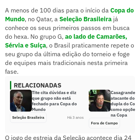
A menos de 100 dias para o início da
Copa do
Mundo
, no Qatar, a
Seleção Brasileira
já
conhece os seus primeiros passos em busca
do hexa. No grupo G,
ao lado de Camarões,
Sérvia e Suíça
, o Brasil praticamente repete o
seu grupo da última edição do torneio e foge
de equipes mais tradicionais nesta primeira
fase.
RELACIONADAS
Tite cita dúvidas e diz
Casagrande a
que grupo não está
atacante do F
fechado para Copa do
dupla do Cori
Mundo
como opções p
na Copa
Seleção Brasileira
Há 3 anos
Fora de Campo
O jogo de estreia da Seleção acontece dia 24