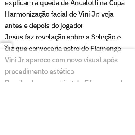
explicam a queda de Ancelotti na Copa
Harmonização facial de Vini Jr: veja
antes e depois do jogador
Jesus faz revelação sobre a Seleção e
diz que convocaria astro do Flamengo
Vini Jr aparece com novo visual após
procedimento estético
Brasil sobe no ranking da Fifa e encosta
nos líderes após Copa; confira
Nosso fracasso na Copa começa com a
falta de uma estratégia para o produto
futebol