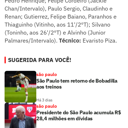
Pedro Henrique; Felipe Cordeiro (Jackie
Chan/Intervalo), Paulo Sergio, Claudinho e
Renan; Gutierrez, Felipe Baiano, Paranhos e
Thiaguinho (Vitinho, aos 11'/2ºT); Silvano
(Toninho, aos 26'/2ºT) e Alvinho (Junior
Palmares/Intervalo).
Técnico:
Evaristo Piza.
SUGERIDA PARA VOCÊ!
são paulo
São Paulo tem retorno de Bobadilla
aos treinos
Há 3 dias
são paulo
Presidente do São Paulo acumula R$
28,4 milhões em dívidas