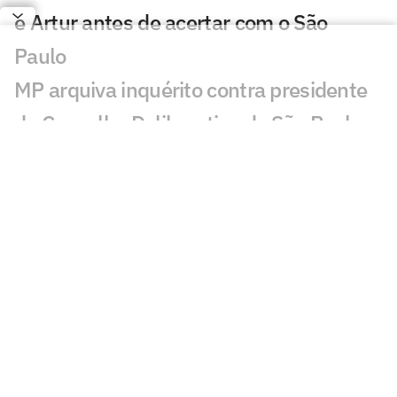
e Artur antes de acertar com o São
Paulo
MP arquiva inquérito contra presidente
do Conselho Deliberativo do São Paulo
São Paulo começa dança das cadeiras
política com eleição de cargos vitalícios
Lucas Moura atualiza seu quadro
médico no São Paulo
Renovação de Calleri avança e São
Paulo vê permanência próxima
Botafogo encaminha acordo com o São
Paulo por permanência de Ferraresi