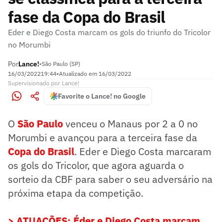
fase da Copa do Brasil
Eder e Diego Costa marcam os gols do triunfo do Tricolor
no Morumbi
Por
Lance!
•
São Paulo (SP)
16/03/2022
19:44
•
Atualizado em
16/03/2022
Supervisionado
por
Lance!
Favorite o Lance! no Google
O
São Paulo
venceu o Manaus por 2 a 0 no
Morumbi e avançou para a terceira fase da
Copa do Brasil
. Eder e Diego Costa marcaram
os gols do Tricolor, que agora aguarda o
sorteio da CBF para saber o seu adversário na
próxima etapa da competição.
> ATUAÇÕES: Éder e Diego Costa marcam,