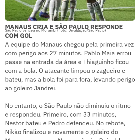
MANAUS CRIA E SÃO PAULO RESPONDE
São Paulo venceu no Morumbi (Foto: Divulgação/São Paulo)
COM GOL
A equipe do Manaus chegou pela primeira vez
com perigo aos 27 minutos. Pablo Maia errou
passe na entrada da área e Thiaguinho ficou
com a bola. O atacante limpou o zagueiro e
bateu, mas a bola foi para fora, levando perigo
ao goleiro Jandrei.
No entanto, o São Paulo não diminuiu o ritmo
e respondeu. Primeiro, com 33 minutos,
Nestor bateu e Pedro defendeu. No rebote,
Nikão finalizou e novamente o goleiro do