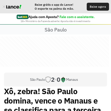
Baixe grátis o app do Lance!
Baixe agora
O esporte na palma da mão.
Ajuda com Aposta?
Fale com o assistente.
18+ Ministério da Fazenda adverte: Aposta não é investimento
São Paulo
2
0
São Paulo
Manaus
Xô, zebra! São Paulo
domina, vence o Manaus e
se classifica para a terceira