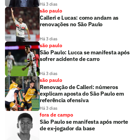
Há 3 dias
são paulo
Calleri e Lucas: como andam as
renovações no São Paulo
Há 3 dias
são paulo
São Paulo: Lucca se manifesta após
sofrer acidente de carro
Há 3 dias
são paulo
Renovação de Calleri: números
explicam aposta do São Paulo em
referência ofensiva
Há 3 dias
fora de campo
São Paulo se manifesta após morte
de ex-jogador da base